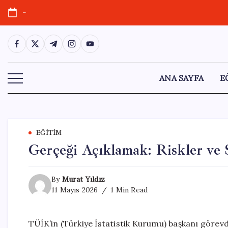
Skip
-
to
content
https://www.facebook.com/
https://twitter.com/
https://t.me/
https://www.instagram.com/
https://youtube.com/
ANA SAYFA
E
EĞITIM
Gerçeği Açıklamak: Riskler ve 
By
Murat Yıldız
11 Mayıs 2026
1 Min Read
TÜİK’in (Türkiye İstatistik Kurumu) başkanı görevden