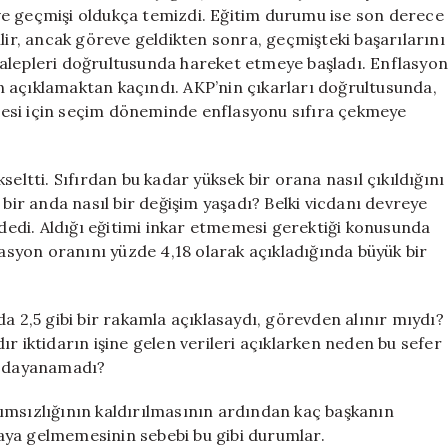
için
ve geçmişi oldukça temizdi. Eğitim durumu ise son derece
lir, ancak göreve geldikten sonra, geçmişteki başarılarını
n talepleri doğrultusunda hareket etmeye başladı. Enflasyo
 açıklamaktan kaçındı. AKP’nin çıkarları doğrultusunda,
esi için seçim döneminde enflasyonu sıfıra çekmeye
eltti. Sıfırdan bu kadar yüksek bir orana nasıl çıkıldığını
 bir anda nasıl bir değişim yaşadı? Belki vicdanı devreye
 dedi. Aldığı eğitimi inkar etmemesi gerektiği konusunda
lasyon oranını yüzde 4,18 olarak açıkladığında büyük bir
a 2,5 gibi bir rakamla açıklasaydı, görevden alınır mıydı?
r iktidarın işine gelen verileri açıklarken neden bu sefer
ık dayanamadı?
ımsızlığının kaldırılmasının ardından kaç başkanın
araya gelmemesinin sebebi bu gibi durumlar.