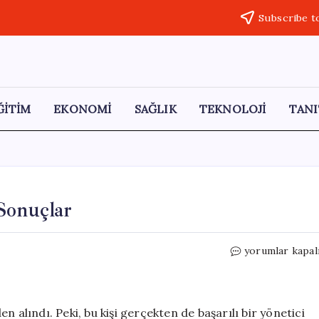
Subscribe t
ĞİTİM
EKONOMİ
SAĞLIK
TEKNOLOJİ
TANI
Sonuçlar
Gerçeği
yorumlar kapal
Açıklamak:
Riskler
ve
Sonuçlar
 alındı. Peki, bu kişi gerçekten de başarılı bir yönetici