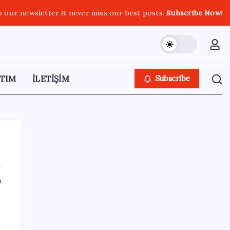
o our newsletter & never miss our best posts.
Subscribe Now!
TIM
İLETİŞİM
Subscribe
ı
SON YAZILAR
Canan Karatay sağlıklı yaşamın sırrını tek
tek açıkladı! ‘Botoksla düzelmez, bu mineral