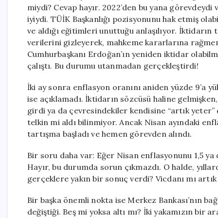
miydi? Cevap hayır. 2022’den bu yana görevdeydi 
iyiydi. TÜİK Başkanlığı pozisyonunu hak etmiş olabi
ve aldığı eğitimleri unuttuğu anlaşılıyor. İktidarı
verilerini gizleyerek, mahkeme kararlarına rağmen
Cumhurbaşkanı Erdoğan’ın yeniden iktidar olabilm
çalıştı. Bu durumu utanmadan gerçekleştirdi!
İki ay sonra enflasyon oranını aniden yüzde 9’a yüks
ise açıklamadı. İktidarın sözcüsü haline gelmişken,
girdi ya da çevresindekiler kendisine “artık yeter”
telkin mi aldı bilinmiyor. Ancak Nisan ayındaki enf
tartışma başladı ve hemen görevden alındı.
Bir soru daha var: Eğer Nisan enflasyonunu 1,5 ya d
Hayır, bu durumda sorun çıkmazdı. O halde, yıllardı
gerçeklere yakın bir sonuç verdi? Vicdanı mı art
Bir başka önemli nokta ise Merkez Bankası’nın bağ
değiştiği. Beş mi yoksa altı mı? İki yakamızın bir 