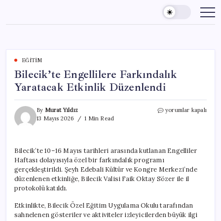
Skip
to
content
EĞITIM
Bilecik’te Engellilere Farkındalık
Yaratacak Etkinlik Düzenlendi
Bilecik’te
By
Murat Yıldız
yorumlar kapalı
Engellilere
13 Mayıs 2026
1 Min Read
Farkındalık
Yaratacak
Etkinlik
Bilecik’te 10–16 Mayıs tarihleri arasında kutlanan Engelliler
Düzenlendi
Haftası dolayısıyla özel bir farkındalık programı
için
gerçekleştirildi. Şeyh Edebali Kültür ve Kongre Merkezi’nde
düzenlenen etkinliğe, Bilecik Valisi Faik Oktay Sözer ile il
protokolü katıldı.
Etkinlikte, Bilecik Özel Eğitim Uygulama Okulu tarafından
sahnelenen gösteriler ve aktiviteler izleyicilerden büyük ilgi