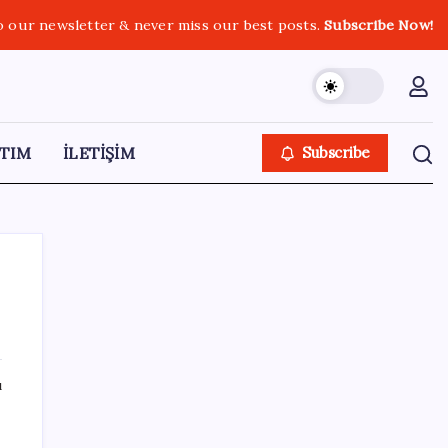
o our newsletter & never miss our best posts.
Subscribe Now!
TIM
İLETİŞİM
Subscribe
SON YAZILAR
ı
Konutlar Ekim 2026’da tamam