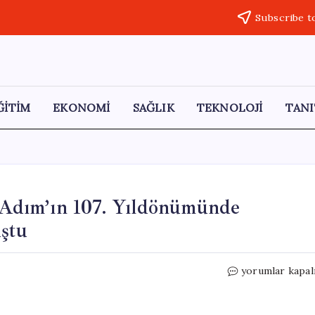
Subscribe t
ĞİTİM
EKONOMİ
SAĞLIK
TEKNOLOJİ
TANI
k Adım’ın 107. Yıldönümünde
uştu
İş
yorumlar kapal
Sanat
Anadolu
Sergileri,