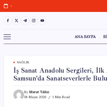
Skip
-
to
content
https://www.facebook.com/
https://twitter.com/
https://t.me/
https://www.instagram.com/
https://youtube.com/
ANA SAYFA
E
SAĞLIK
İş Sanat Anadolu Sergileri, İl
Samsun’da Sanatseverlerle Bul
By
Murat Yıldız
18 Mayıs 2026
1 Min Read