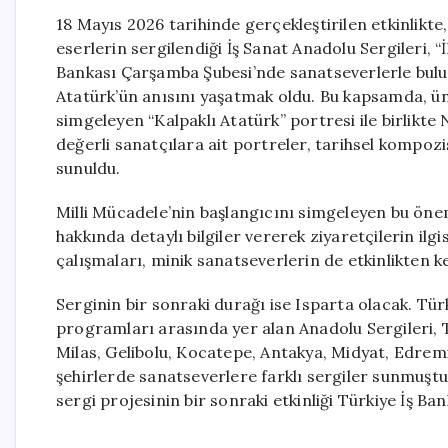
18 Mayıs 2026 tarihinde gerçekleştirilen etkinlikte
eserlerin sergilendiği İş Sanat Anadolu Sergileri, “
Bankası Çarşamba Şubesi’nde sanatseverlerle bulu
Atatürk’ün anısını yaşatmak oldu. Bu kapsamda, ü
simgeleyen “Kalpaklı Atatürk” portresi ile birlikt
değerli sanatçılara ait portreler, tarihsel kompozi
sunuldu.
Milli Mücadele’nin başlangıcını simgeleyen bu öneml
hakkında detaylı bilgiler vererek ziyaretçilerin ilgi
çalışmaları, minik sanatseverlerin de etkinlikten ke
Serginin bir sonraki durağı ise Isparta olacak. T
programları arasında yer alan Anadolu Sergileri, T
Milas, Gelibolu, Kocatepe, Antakya, Midyat, Edremit
şehirlerde sanatseverlere farklı sergiler sunmuştu
sergi projesinin bir sonraki etkinliği Türkiye İş Ba