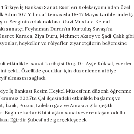
İlk
, Türkiye İş Bankası Sanat Eserleri Koleksiyonu’ndan özel
Adım’ın
İlk Adım 107. Yılında” temasıyla 16-17 Mayıs tarihlerinde İş
107.
ştu. Serginin odak noktası, Gazi Mustafa Kemal
Yıldönümünde
nlü sanatçı Feyhaman Duran’ın Kurtuluş Savaşı’nı
Samsun’da
e Nusret Karaca, Ziya Duru, Mehmet Aksoy ve Şadi Çalık gibi
Sanatseverlerl
syonlar, heykeller ve rölyefler ziyaretçilerin beğenisine
Buluştu
için
i etkinlikte, sanat tarihçisi Doç. Dr. Ayşe Köksal, eserler
sini çekti. Özellikle çocuklar için düzenlenen atölye
yif almasını sağladı.
ürkiye İş Bankası Resim Heykel Müzesi’nin düzenli öğrenme
emmuz 2025’te Çal ilçesindeki etkinlikle başlamış ve
, İznik, Pozcu, Lüleburgaz ve Amasra gibi çeşitli
r. Bugüne kadar 6 bini aşkın sanatsevere ulaşan ödüllü
nkası Eğirdir Şubesi’nde gerçekleşecek.