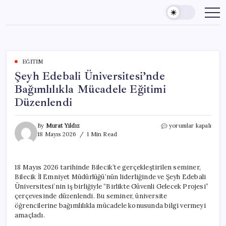
Skip
to
content
EĞITIM
Şeyh Edebali Üniversitesi’nde
Bağımlılıkla Mücadele Eğitimi
Düzenlendi
Şeyh
By
Murat Yıldız
yorumlar kapalı
Edebali
18 Mayıs 2026
1 Min Read
Üniversitesi’nde
Bağımlılıkla
Mücadele
18 Mayıs 2026 tarihinde Bilecik’te gerçekleştirilen seminer,
Eğitimi
Bilecik İl Emniyet Müdürlüğü’nün liderliğinde ve Şeyh Edebali
Düzenlendi
için
Üniversitesi’nin iş birliğiyle “Birlikte Güvenli Gelecek Projesi”
çerçevesinde düzenlendi. Bu seminer, üniversite
öğrencilerine bağımlılıkla mücadele konusunda bilgi vermeyi
amaçladı.