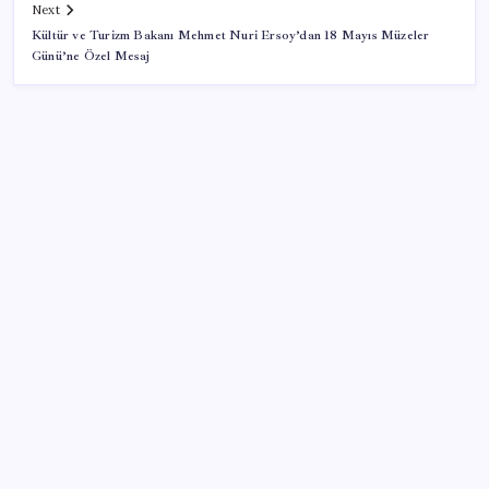
Next
Kültür ve Turizm Bakanı Mehmet Nuri Ersoy’dan 18 Mayıs Müzeler
Günü’ne Özel Mesaj
SON YAZILAR
Canan Karatay sağlıklı yaşamın sırrını tek tek
açıkladı! ‘Botoksla düzelmez, bu mineral şart’
Bakan Göktaş: Yangından etkilenen illerimize 25
milyon lira kaynak aktardık
AKP’de YENİ Parti toplantıları: İşte masadaki
anketin sonuçları