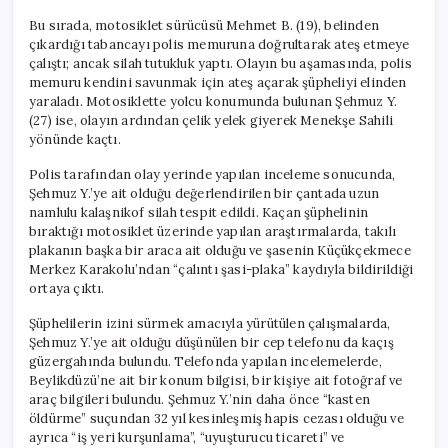
Bu sırada, motosiklet sürücüsü Mehmet B. (19), belinden
çıkardığı tabancayı polis memuruna doğrultarak ateş etmeye
çalıştı; ancak silah tutukluk yaptı. Olayın bu aşamasında, polis
memuru kendini savunmak için ateş açarak şüpheliyi elinden
yaraladı. Motosiklette yolcu konumunda bulunan Şehmuz Y.
(27) ise, olayın ardından çelik yelek giyerek Menekşe Sahili
yönünde kaçtı.
Polis tarafından olay yerinde yapılan inceleme sonucunda,
Şehmuz Y.’ye ait olduğu değerlendirilen bir çantada uzun
namlulu kalaşnikof silah tespit edildi. Kaçan şüphelinin
bıraktığı motosiklet üzerinde yapılan araştırmalarda, takılı
plakanın başka bir araca ait olduğu ve şasenin Küçükçekmece
Merkez Karakolu’ndan “çalıntı şasi-plaka” kaydıyla bildirildiği
ortaya çıktı.
Şüphelilerin izini sürmek amacıyla yürütülen çalışmalarda,
Şehmuz Y.’ye ait olduğu düşünülen bir cep telefonu da kaçış
güzergahında bulundu. Telefonda yapılan incelemelerde,
Beylikdüzü’ne ait bir konum bilgisi, bir kişiye ait fotoğraf ve
araç bilgileri bulundu. Şehmuz Y.’nin daha önce “kasten
öldürme” suçundan 32 yıl kesinleşmiş hapis cezası olduğu ve
ayrıca “iş yeri kurşunlama”, “uyuşturucu ticareti” ve