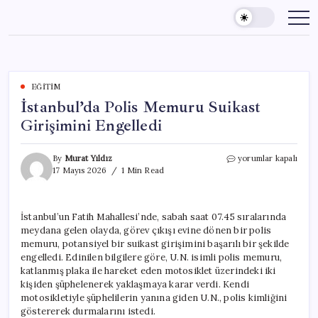
Skip
to
content
EĞITIM
İstanbul’da Polis Memuru Suikast
Girişimini Engelledi
İstanbul’da
By
Murat Yıldız
yorumlar kapalı
Polis
17 Mayıs 2026
1 Min Read
Memuru
Suikast
Girişimini
İstanbul’un Fatih Mahallesi’nde, sabah saat 07.45 sıralarında
Engelledi
meydana gelen olayda, görev çıkışı evine dönen bir polis
için
memuru, potansiyel bir suikast girişimini başarılı bir şekilde
engelledi. Edinilen bilgilere göre, U.N. isimli polis memuru,
katlanmış plaka ile hareket eden motosiklet üzerindeki iki
kişiden şüphelenerek yaklaşmaya karar verdi. Kendi
motosikletiyle şüphelilerin yanına giden U.N., polis kimliğini
göstererek durmalarını istedi.