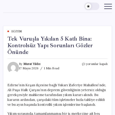
Skip
to
content
EĞITIM
Tek Vuruşla Yıkılan 5 Katlı Bina:
Kontrolsüz Yapı Sorunları Gözler
Önünde
Tek
By
Murat Yıldız
yorumlar kapalı
Vuruşla
17 Mayıs 2026
1 Min Read
Yıkılan
5
Katlı
Edirne’nin Keşan ilçesine bağlı Yukarı Zaferiye Mahallesi’nde,
Bina:
Ali Paşa Halk Çarşısı’nın deprem güvenliğinin yetersiz olduğu
Kontrolsüz
Yapı
gerekçesiyle mahkeme tarafından yıkım kararı alındı. Bu
Sorunları
kararın ardından, çarşıdaki tüm işletmeler hızla tahliye edildi
Gözler
ve bu ayın başında kontrollü yıkım işlemlerine başlandı.
Önünde
için
Yıkım sırasında, tamamlanmamış bir iş merkezine ait beş