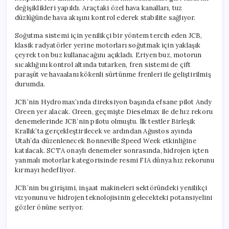
değişiklikleri yapıldı. Araçtaki özel hava kanalları, tuz
düzlüğünde hava akışını kontrol ederek stabilite sağlıyor.
Soğutma sistemi için yenilikçi bir yöntem tercih eden JCB,
klasik radyatörler yerine motorları soğutmak için yaklaşık
çeyrek ton buz kullanacağını açıkladı. Eriyen buz, motorun
sıcaklığını kontrol altında tutarken, fren sistemi de çift
paraşüt ve havaalanı kökenli sürtünme frenleri ile geliştirilmiş
durumda.
JCB’nin Hydromax’ında direksiyon başında efsane pilot Andy
Green yer alacak. Green, geçmişte Dieselmax ile de hız rekoru
denemelerinde JCB’nin pilotu olmuştu. İlk testler Birleşik
Krallık’ta gerçekleştirilecek ve ardından Ağustos ayında
Utah’da düzenlenecek Bonneville Speed Week etkinliğine
katılacak. SCTA onaylı denemeler sonrasında, hidrojen içten
yanmalı motorlar kategorisinde resmi FIA dünya hız rekorunu
kırmayı hedefliyor.
JCB’nin bu girişimi, inşaat makineleri sektöründeki yenilikçi
vizyonunu ve hidrojen teknolojisinin gelecekteki potansiyelini
gözler önüne seriyor.