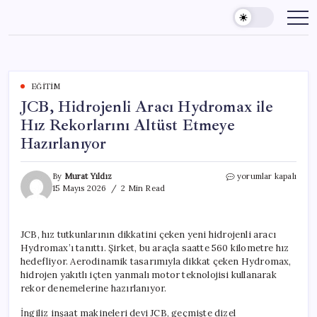
Skip
to
content
EĞITIM
JCB, Hidrojenli Aracı Hydromax ile
Hız Rekorlarını Altüst Etmeye
Hazırlanıyor
JCB,
By
Murat Yıldız
yorumlar kapalı
Hidrojenli
15 Mayıs 2026
2 Min Read
Aracı
Hydromax
ile
JCB, hız tutkunlarının dikkatini çeken yeni hidrojenli aracı
Hız
Hydromax’ı tanıttı. Şirket, bu araçla saatte 560 kilometre hız
Rekorlarını
Altüst
hedefliyor. Aerodinamik tasarımıyla dikkat çeken Hydromax,
Etmeye
hidrojen yakıtlı içten yanmalı motor teknolojisi kullanarak
Hazırlanıyor
rekor denemelerine hazırlanıyor.
için
İngiliz inşaat makineleri devi JCB, geçmişte dizel