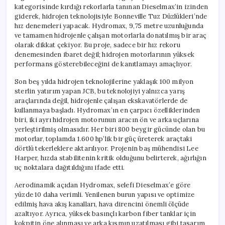
kategorisinde kırdığı rekorlarla tanınan Dieselmax’in izinden
giderek, hidrojen teknolojisiyle Bonneville Tuz Düzlükleri’nde
hız denemeleri yapacak. Hydromax, 9,75 metre uzunluğunda
ve tamamen hidrojenle çalışan motorlarla donatılmış bir araç
olarak dikkat çekiyor. Bu proje, sadece bir hız rekoru
denemesinden ibaret değil; hidrojen motorlarının yüksek
performans gösterebileceğini de kanıtlamayı amaçlıyor.
Son beş yılda hidrojen teknolojilerine yaklaşık 100 milyon
sterlin yatırım yapan JCB, bu teknolojiyi yalnızca yarış
araçlarında değil, hidrojenle çalışan ekskavatörlerde de
kullanmaya başladı. Hydromax’ın en çarpıcı özelliklerinden
biri, iki ayrı hidrojen motorunun aracın ön ve arka uçlarına
yerleştirilmiş olmasıdır. Her biri 800 beygir gücünde olan bu
motorlar, toplamda 1.600 hp’lik bir güç üreterek araçtaki
dörtlü tekerleklere aktarılıyor. Projenin baş mühendisi Lee
Harper, hızda stabilitenin kritik olduğunu belirterek, ağırlığın
uç noktalara dağıtıldığını ifade etti.
Aerodinamik açıdan Hydromax, selefi Dieselmax’e göre
yüzde 10 daha verimli. Yenilenen burun yapısı ve optimize
edilmiş hava akış kanalları, hava direncini önemli ölçüde
azaltıyor. Ayrıca, yüksek basınçlı karbon fiber tanklar için
kokpitin öne alınması ve arka kısmın uzatılması gibi tasarım