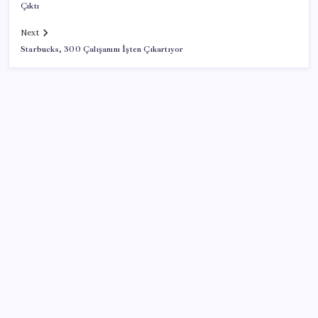
Çıktı
Next
Starbucks, 300 Çalışanını İşten Çıkartıyor
SON YAZILAR
YÖK’ten uluslararası mezunlara 2 yıllık ikamet hakkı
2026 KPSS Lise (Ortaöğretim) başvuruları ne zaman?
KPSS Ortaöğretim başvuruları nasıl ve nereden
yapılır?
Canan Karatay sağlıklı yaşamın sırrını tek tek