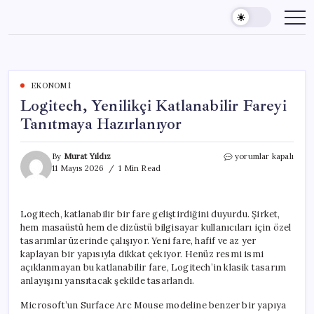
Skip
to
content
EKONOMI
Logitech, Yenilikçi Katlanabilir Fareyi
Tanıtmaya Hazırlanıyor
Logitech,
By
Murat Yıldız
yorumlar kapalı
Yenilikçi
11 Mayıs 2026
1 Min Read
Katlanabilir
Fareyi
Tanıtmaya
Logitech, katlanabilir bir fare geliştirdiğini duyurdu. Şirket,
Hazırlanıyor
hem masaüstü hem de dizüstü bilgisayar kullanıcıları için özel
için
tasarımlar üzerinde çalışıyor. Yeni fare, hafif ve az yer
kaplayan bir yapısıyla dikkat çekiyor. Henüz resmi ismi
açıklanmayan bu katlanabilir fare, Logitech’in klasik tasarım
anlayışını yansıtacak şekilde tasarlandı.
Microsoft’un Surface Arc Mouse modeline benzer bir yapıya