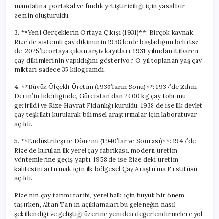
mandalina, portakal ve fındık yetiştiriciliği için yasal bir
zemin oluşturuldu.
3. **Yeni Gerçeklerin Ortaya Çıkışı (1931)**: Birçok kaynak,
Rize’de sistemli çay dikiminin 1938’lerde başladığını belirtse
de, 2025’te ortaya çıkan arşiv kayıtları, 1931 yılından itibaren
çay dikimlerinin yapıldığını gösteriyor. O yıl toplanan yaş çay
miktarı sadece 35 kilogramdı.
4. **Büyük Ölçekli Üretim (1930’ların Sonu)**: 1937’de Zihni
Derin’in liderliğinde, Gürcistan’dan 2000 kg çay tohumu
getirildi ve Rize Hayrat Fidanlığı kuruldu. 1938’de ise ilk devlet
çay teşkilatı kurularak bilimsel araştırmalar için laboratuvar
açıldı.
5. **Endüstrileşme Dönemi (1940’lar ve Sonrası)**: 1947’de
Rize’de kurulan ilk yerel çay fabrikası, modern üretim
yöntemlerine geçiş yaptı. 1958’de ise Rize’deki üretim
kalitesini artırmak için ilk bölgesel Çay Araştırma Enstitüsü
açıldı.
Rize’nin çay tarımı tarihi, yerel halk için büyük bir önem
taşırken, Altan Tan’ın açıklamaları bu geleneğin nasıl
şekillendiği ve geliştiği üzerine yeniden değerlendirmelere yol