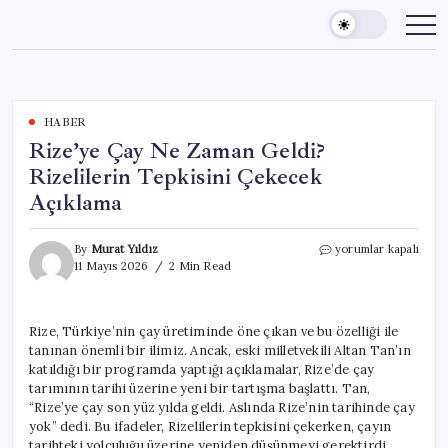
Skip
to
content
HABER
Rize’ye Çay Ne Zaman Geldi?
Rizelilerin Tepkisini Çekecek
Açıklama
Rize’ye
By
Murat Yıldız
yorumlar kapalı
Çay
11 Mayıs 2026
2 Min Read
Ne
Zaman
Geldi?
Rize, Türkiye’nin çay üretiminde öne çıkan ve bu özelliği ile
Rizelilerin
tanınan önemli bir ilimiz. Ancak, eski milletvekili Altan Tan’ın
Tepkisini
Çekecek
katıldığı bir programda yaptığı açıklamalar, Rize’de çay
Açıklama
tarımının tarihi üzerine yeni bir tartışma başlattı. Tan,
için
“Rize’ye çay son yüz yılda geldi. Aslında Rize’nin tarihinde çay
yok” dedi. Bu ifadeler, Rizelilerin tepkisini çekerken, çayın
tarihteki yolculuğu üzerine yeniden düşünmeyi gerektirdi.