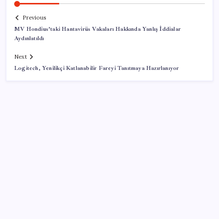
Previous
MV Hondius’taki Hantavirüs Vakaları Hakkında Yanlış İddialar
Aydınlatıldı
Next
Logitech, Yenilikçi Katlanabilir Fareyi Tanıtmaya Hazırlanıyor
SON YAZILAR
VakıfBank ikinci çeyrekte 16,7 milyar TL net kâr elde
etti