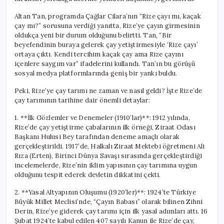
Altan Tan, programda Çağlar Cilara’nın “Rize çayı mı, kaçak
çay mı?” sorusuna verdiği yanıtta, Rize’ye çayın girmesinin
oldukça yeni bir durum olduğunu belirtti. Tan, “Bir
beyefendinin buraya gelerek çay yetiştirmesiyle ‘Rize çayı’
ortaya çıktı. Kendi tercihim kaçak çay ama Rize çayını
içenlere saygım var” ifadelerini kullandı. Tan’ın bu görüşü
sosyal medya platformlarında geniş bir yankı buldu.
Peki, Rize’ye çay tarımı ne zaman ve nasıl geldi? İşte Rize’de
çay tarımının tarihine dair önemli detaylar:
1. **İlk Gözlemler ve Denemeler (1910’lar)**: 1912 yılında,
Rize’de çay yetiştirme çabalarının ilk örneği, Ziraat Odası
Başkanı Hulusi Bey tarafından deneme amaçlı olarak
gerçekleştirildi. 1917’de, Halkalı Ziraat Mektebi öğretmeni Ali
Rıza (Erten), Birinci Dünya Savaşı sırasında gerçekleştirdiği
incelemelerde, Rize’nin iklim yapısının çay tarımına uygun
olduğunu tespit ederek devletin dikkatini çekti.
2. **Yasal Altyapının Oluşumu (1920’ler)**: 1924’te Türkiye
Büyük Millet Meclisi’nde, “Çayın Babası” olarak bilinen Zihni
Derin, Rize’ye giderek çay tarımı için ilk yasal adımları attı. 16
Şubat 1924’te kabul edilen 407 sayılı Kanun ile Rize’de çay,