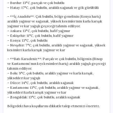
– Burdur: 13°C, parçalı ve çok bulutlu
– Hatay: 17°C, çok bulutlu, aralıklı sağanak ve gök gürültülü
– **İç Anadolu**: Çok bulutlu, bölge genelinin (Konya hariç)
aralıklı yağmur ve sağanak, yüksek kesimlerinin karla karışık
yağmur ve kar yağışlı geçeceği tahmin ediliyor.
– Ankara: 13°C, çok bulutlu, hafif yağmur
– Eskişehir: 11°C, çok bulutlu, hafif yağmur
– Konya: 13°C, çok bulutlu
– Nevşehir: 7°C, çok bulutlu, aralıklı yağmur ve sağanak, yüksek
kesimleri karla karışık yağmur ve kar
– **Batı Karadeniz**: Parçalı ve çok bulutlu, bölgenin (Sinop
ve Kastamonu’nun kıyı kesimleri hariç) aralıklı yağışlı geçeceği
tahmin ediliyor.
– Bolu: 9°C, çok bulutlu, aralıklı yağmur ve karla karışık,
yüksekleri kar yağışlı
– Düzce: 14°C, çok bulutlu, aralıklı sağanak
– Kastamonu: 13°C, çok bulutlu, aralıklı yağmur ve sağanak,
yüksekleri karla karışık yağmur ve kar
– Zonguldak: 13°C, çok bulutlu, aralıklı sağanak
Bölgedeki hava koşullarını dikkatle takip etmenizi öneririz.