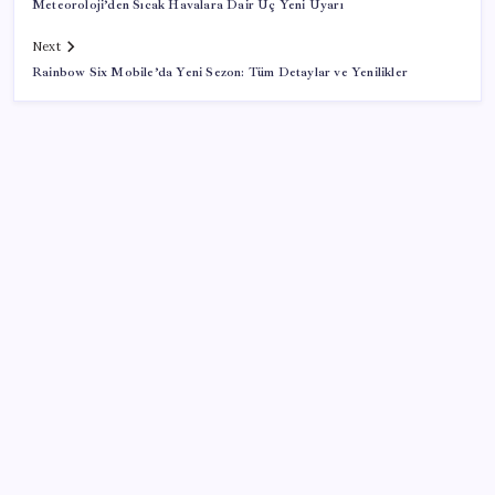
Meteoroloji’den Sıcak Havalara Dair Üç Yeni Uyarı
Next
Rainbow Six Mobile’da Yeni Sezon: Tüm Detaylar ve Yenilikler
SON YAZILAR
Konutlar Ekim 2026’da tamam
VakıfBank ikinci çeyrekte 16,7 milyar TL net kâr elde
etti
Zihin Okuyan Yapay Zeka Firması: Beynini Okutana
50 Dolar