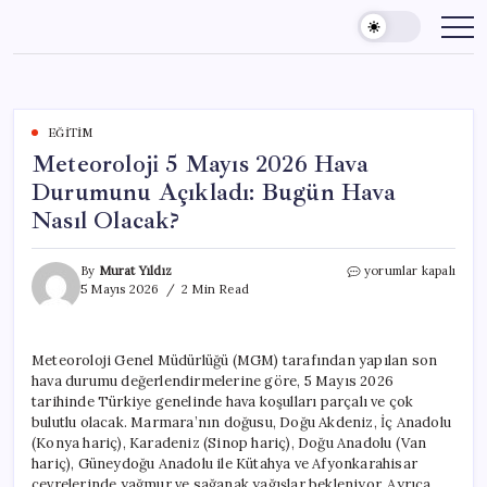
Skip
to
content
EĞITIM
Meteoroloji 5 Mayıs 2026 Hava
Durumunu Açıkladı: Bugün Hava
Nasıl Olacak?
Meteoroloji
By
Murat Yıldız
yorumlar kapalı
5
5 Mayıs 2026
2 Min Read
Mayıs
2026
Hava
Meteoroloji Genel Müdürlüğü (MGM) tarafından yapılan son
Durumunu
hava durumu değerlendirmelerine göre, 5 Mayıs 2026
Açıkladı:
Bugün
tarihinde Türkiye genelinde hava koşulları parçalı ve çok
Hava
bulutlu olacak. Marmara’nın doğusu, Doğu Akdeniz, İç Anadolu
Nasıl
(Konya hariç), Karadeniz (Sinop hariç), Doğu Anadolu (Van
Olacak?
hariç), Güneydoğu Anadolu ile Kütahya ve Afyonkarahisar
için
çevrelerinde yağmur ve sağanak yağışlar bekleniyor. Ayrıca,