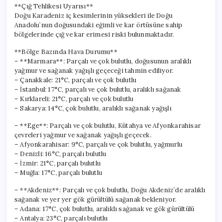
**Çığ Tehlikesi Uyarısı**
Doğu Karadeniz iç kesimlerinin yüksekleri ile Doğu
Anadolu’nun doğusundaki eğimli ve kar örtüsüne sahip
bölgelerinde çığ ve kar erimesi riski bulunmaktadır.
**Bölge Bazında Hava Durumu**
– **Marmara**: Parçalı ve çok bulutlu, doğusunun aralıklı
yağmur ve sağanak yağışlı geçeceği tahmin ediliyor.
– Çanakkale: 21°C, parçalı ve çok bulutlu
– İstanbul: 17°C, parçalı ve çok bulutlu, aralıklı sağanak
– Kırklareli: 21°C, parçalı ve çok bulutlu
– Sakarya: 14°C, çok bulutlu, aralıklı sağanak yağışlı
– **Ege**: Parçalı ve çok bulutlu, Kütahya ve Afyonkarahisar
çevreleri yağmur ve sağanak yağışlı geçecek.
– Afyonkarahisar: 9°C, parçalı ve çok bulutlu, yağmurlu
– Denizli: 16°C, parçalı bulutlu
– İzmir: 21°C, parçalı bulutlu
– Muğla: 17°C, parçalı bulutlu
– **Akdeniz**: Parçalı ve çok bulutlu, Doğu Akdeniz’de aralıklı
sağanak ve yer yer gök gürültülü sağanak bekleniyor.
– Adana: 17°C, çok bulutlu, aralıklı sağanak ve gök gürültülü
– Antalya: 23°C, parçalı bulutlu