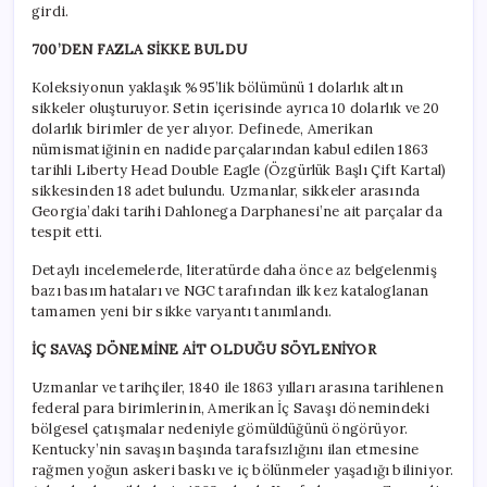
girdi.
700’DEN FAZLA SİKKE BULDU
Koleksiyonun yaklaşık %95’lik bölümünü 1 dolarlık altın
sikkeler oluşturuyor. Setin içerisinde ayrıca 10 dolarlık ve 20
dolarlık birimler de yer alıyor. Definede, Amerikan
nümismatiğinin en nadide parçalarından kabul edilen 1863
tarihli Liberty Head Double Eagle (Özgürlük Başlı Çift Kartal)
sikkesinden 18 adet bulundu. Uzmanlar, sikkeler arasında
Georgia’daki tarihi Dahlonega Darphanesi’ne ait parçalar da
tespit etti.
Detaylı incelemelerde, literatürde daha önce az belgelenmiş
bazı basım hataları ve NGC tarafından ilk kez kataloglanan
tamamen yeni bir sikke varyantı tanımlandı.
İÇ SAVAŞ DÖNEMİNE AİT OLDUĞU SÖYLENİYOR
Uzmanlar ve tarihçiler, 1840 ile 1863 yılları arasına tarihlenen
federal para birimlerinin, Amerikan İç Savaşı dönemindeki
bölgesel çatışmalar nedeniyle gömüldüğünü öngörüyor.
Kentucky’nin savaşın başında tarafsızlığını ilan etmesine
rağmen yoğun askeri baskı ve iç bölünmeler yaşadığı biliniyor.