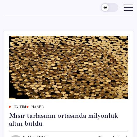
Skip
to
content
EĞITIM
HABER
Mısır tarlasının ortasında milyonluk
altın buldu