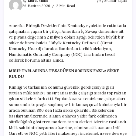
Mısır
By
Murat Yıldız
yorumlar kapalı
tarlasının
26 Haziran 2026
2 Min Read
ortasında
milyonluk
altın
Amerika Birleşik Devletleri’nin Kentucky eyaletinde rutin tarla
buldu
çalışmaları yapan bir çiftçi, Amerikan İç Savaşı dönemine ait
için
ve piyasa değerinin 2 milyon doları aştığı belirtilen büyük bir
sikke definesi buldu. “Büyük Kentucky Definesi” (Great
Kentucky Hoard) olarak adlandırılan tarihi koleksiyon,
Numismatic Guaranty Company (NGC) tarafından tescil
edilerek koruma altına alındı.
MISIR TARLASINDA TESADÜFEN 800’DEN FAZLA SİKKE
BULDU
Kimliği ve tarlasının konumu güvenlik gerekçesiyle gizli
tutulan mülk sahibi, mısır tarlasında çalıştığı sırada topraktan
çıkan sikkeleri fark etti. Yapılan kazı ve temizleme çalışmaları
sonucunda, toprağa saçılmış ve bir kumaş çuval kalıntısıyla bir
arada bulunan 800’den fazla sikke çıkarıldı. Sikkelerden
bazılarının üzerinde, alanın onlarca yıldır fark edilmeden
sürüldüğünü gösteren modern tarım aletleri izlerine rastlandı.
Mülk sahibinin başvurusu üzerine, nümismatik uzmanı Jeff
Garrett ve NGC yetkilileri malzemeyi incelemek üzere devreye