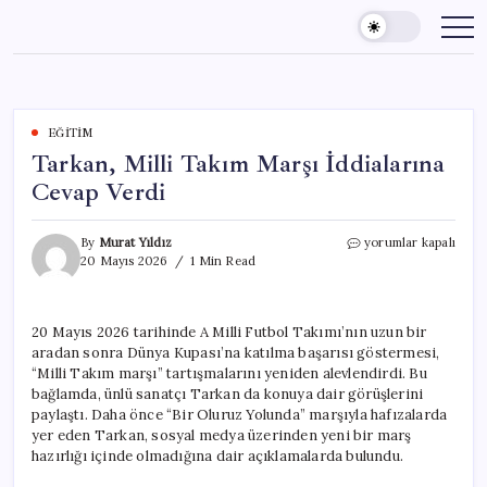
Skip
to
content
EĞITIM
Tarkan, Milli Takım Marşı İddialarına
Cevap Verdi
Tarkan,
By
Murat Yıldız
yorumlar kapalı
Milli
20 Mayıs 2026
1 Min Read
Takım
Marşı
İddialarına
20 Mayıs 2026 tarihinde A Milli Futbol Takımı’nın uzun bir
Cevap
aradan sonra Dünya Kupası’na katılma başarısı göstermesi,
Verdi
için
“Milli Takım marşı” tartışmalarını yeniden alevlendirdi. Bu
bağlamda, ünlü sanatçı Tarkan da konuya dair görüşlerini
paylaştı. Daha önce “Bir Oluruz Yolunda” marşıyla hafızalarda
yer eden Tarkan, sosyal medya üzerinden yeni bir marş
hazırlığı içinde olmadığına dair açıklamalarda bulundu.