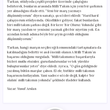
Tarkan, stüdyoda çeşitli projeler üzerinde çalıştığını
belirterek, bunların arasında Milli Takım için yeni bir şarkının
yer almadığını ifade etti. “Yeni bir marş yazmayı
düşünmüyorum” diyen sanatçı, şu sözleri ekledi: “Harıl harıl
çalışıyorum stüdyomda. Güzellikler geliyor, fakat bunlardan
biri milli takım şarkısı değil. Bir kere ‘Bir Oluruz Yolunda’ gibi
bir marş yazdım ve yenisini yazmak gibi bir niyetim yok. En
azından kendi adıma böyle bir şeyin gerekli olduğunu
düşünmüyorum.”
Tarkan, hangi marşın seçileceği konusundaki tartışmalara da
katılmadığını belirtti ve asıl önemli olanın A Milli Takım’ın
başarısı olduğunu vurguladı. “Milli takımımız başarılarıyla
bizleri mutlu etsinler, gururlandırsınlar ve tek yürekte
buluştursunlar yeter” diye ekledi. Ayrıca, “O gün geldiğinde
yazılmış bütün marşlar çalsın. El ele, birlikte milli takımın
başarısını kutlayalım. Yani sadece sözde değil, kalpte ‘bir
olalım’ milli takımın yolunda” şeklinde ifadeler kullandı.
Yazar: Yusuf Arslan