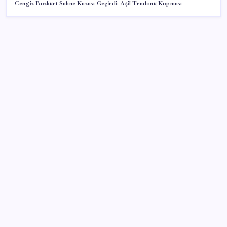
Cengiz Bozkurt Sahne Kazası Geçirdi: Aşil Tendonu Kopması
SON YAZILAR
Konutlar Ekim 2026’da tamam
VakıfBank ikinci çeyrekte 16,7 milyar TL net kâr elde
etti
Zihin Okuyan Yapay Zeka Firması: Beynini Okutana
50 Dolar
BDDK’den tasarruf finansman şirketlerine yeni
düzenleme