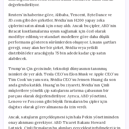
değerlendiriliyor.
Reuters’in haberine göre, Alibaba, Tencent, ByteDance ve
JD.com gibi dev şirketler, Nvidia’nın H200 yapay zeka
çiplerini satın almak için onay aldı. Ancak bu çipler, ABD’nin
ihracat kısıtlamalarına uyum sağlamak için özel olarak
modifiye edilmiş ve standart modellere göre daha düşük
performans gösteren sürümlerden oluşuyor. Lisans şartları
gereği, onay alan her bir şirket, Nvidia veya yetkili
distribütörler aracılığıyla 75 bin adede kadar çip satın
alabilecek.
Trump’ın Çin gezisinde, teknoloji dünyasının tanınmış
isimleri de yer aldı. Tesla CEO’su Elon Musk ve Apple CEO’su
Tim Cook’un yanı sıra, Nvidia CEO’su Jensen Huang da son
anda gruba katıldı. Huang’ın bu ziyareti, Nvidia’nın Çinli
müşterilere yönelik çip satışlarını artırma çabasının bir
parçası olarak değerlendiriliyor. Ayrıca, ABD yönetimi,
Lenovo ve Foxconn gibi büyük firmaların bu çipler için
dağıtıcı olarak görev almasına da izin verdi.
Ancak, satışların gerçekleşmesi için hala Pekin yönetiminden
onay alınması gerekiyor. ABD Ticaret Bakanı Howard
Lutnick, Çinli firmaların bu alımları gerçekleştirebilmeleri için