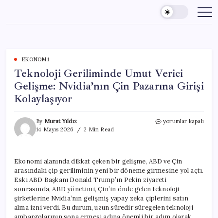
Skip
to
content
EKONOMI
Teknoloji Geriliminde Umut Verici
Gelişme: Nvidia’nın Çin Pazarına Girişi
Kolaylaşıyor
Teknoloji
By
Murat Yıldız
yorumlar kapalı
Geriliminde
14 Mayıs 2026
2 Min Read
Umut
Verici
Gelişme:
Ekonomi alanında dikkat çeken bir gelişme, ABD ve Çin
Nvidia’nın
arasındaki çip geriliminin yeni bir döneme girmesine yol açtı.
Çin
Pazarına
Eski ABD Başkanı Donald Trump’ın Pekin ziyareti
Girişi
sonrasında, ABD yönetimi, Çin’in önde gelen teknoloji
Kolaylaşıyor
şirketlerine Nvidia’nın gelişmiş yapay zeka çiplerini satın
için
alma izni verdi. Bu durum, uzun süredir süregelen teknoloji
ambargolarının sona ermesi adına önemli bir adım olarak