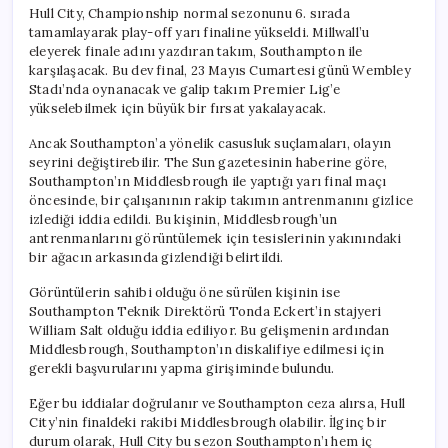
Hull City, Championship normal sezonunu 6. sırada
tamamlayarak play-off yarı finaline yükseldi. Millwall’u
eleyerek finale adını yazdıran takım, Southampton ile
karşılaşacak. Bu dev final, 23 Mayıs Cumartesi günü Wembley
Stadı’nda oynanacak ve galip takım Premier Lig’e
yükselebilmek için büyük bir fırsat yakalayacak.
Ancak Southampton’a yönelik casusluk suçlamaları, olayın
seyrini değiştirebilir. The Sun gazetesinin haberine göre,
Southampton’ın Middlesbrough ile yaptığı yarı final maçı
öncesinde, bir çalışanının rakip takımın antrenmanını gizlice
izlediği iddia edildi. Bu kişinin, Middlesbrough’un
antrenmanlarını görüntülemek için tesislerinin yakınındaki
bir ağacın arkasında gizlendiği belirtildi.
Görüntülerin sahibi olduğu öne sürülen kişinin ise
Southampton Teknik Direktörü Tonda Eckert’in stajyeri
William Salt olduğu iddia ediliyor. Bu gelişmenin ardından
Middlesbrough, Southampton’ın diskalifiye edilmesi için
gerekli başvurularını yapma girişiminde bulundu.
Eğer bu iddialar doğrulanır ve Southampton ceza alırsa, Hull
City’nin finaldeki rakibi Middlesbrough olabilir. İlginç bir
durum olarak, Hull City bu sezon Southampton’ı hem iç