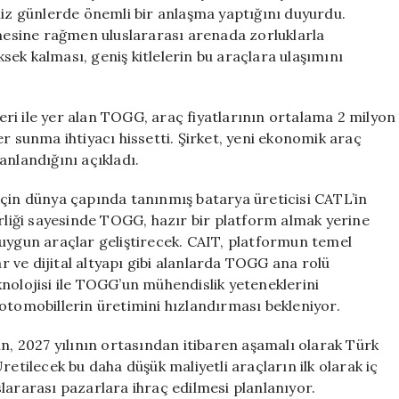
Yeni
miz günlerde önemli bir anlaşma yaptığını duyurdu.
Modeller
esine rağmen uluslararası arenada zorluklarla
Yolda
üksek kalması, geniş kitlelerin bu araçlara ulaşımını
için
ri ile yer alan TOGG, araç fiyatlarının ortalama 2 milyon
r sunma ihtiyacı hissetti. Şirket, yeni ekonomik araç
anlandığını açıkladı.
için dünya çapında tanınmış batarya üreticisi CATL’in
ş birliği sayesinde TOGG, hazır bir platform almak yerine
 uygun araçlar geliştirecek. CAIT, platformun temel
ar ve dijital altyapı gibi alanlarda TOGG ana rolü
nolojisi ile TOGG’un mühendislik yeteneklerini
li otomobillerin üretimini hızlandırması bekleniyor.
in, 2027 yılının ortasından itibaren aşamalı olarak Türk
retilecek bu daha düşük maliyetli araçların ilk olarak iç
lararası pazarlara ihraç edilmesi planlanıyor.