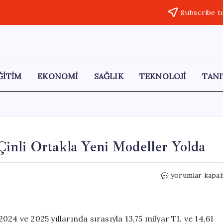
Subscribe t
ĞİTİM
EKONOMİ
SAĞLIK
TEKNOLOJİ
TANI
inli Ortakla Yeni Modeller Yolda
TOGG’dan
yorumlar kapal
Stratejik
Anlaşma:
Çinli
Ortakla
24 ve 2025 yıllarında sırasıyla 13,75 milyar TL ve 14,61