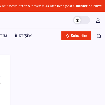
o our newsletter & never miss our best posts.
Subscribe Now!
TIM
İLETİŞİM
Subscribe
ı
SON YAZILAR
Canan Karatay sağlıklı yaşamın sırrını tek
tek açıkladı! ‘Botoksla düzelmez, bu mineral