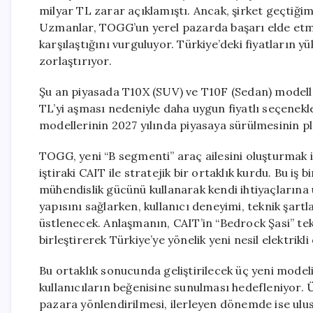
milyar TL zarar açıklamıştı. Ancak, şirket geçtiği
Uzmanlar, TOGG’un yerel pazarda başarı elde etm
karşılaştığını vurguluyor. Türkiye’deki fiyatların y
zorlaştırıyor.
Şu an piyasada T10X (SUV) ve T10F (Sedan) modelle
TL’yi aşması nedeniyle daha uygun fiyatlı seçenekle
modellerinin 2027 yılında piyasaya sürülmesinin pl
TOGG, yeni “B segmenti” araç ailesini oluşturmak 
iştiraki CAIT ile stratejik bir ortaklık kurdu. Bu i
mühendislik gücünü kullanarak kendi ihtiyaçlarına
yapısını sağlarken, kullanıcı deneyimi, teknik şartl
üstlenecek. Anlaşmanın, CAIT’in “Bedrock Şasi” tek
birleştirerek Türkiye’ye yönelik yeni nesil elektrik
Bu ortaklık sonucunda geliştirilecek üç yeni model
kullanıcıların beğenisine sunulması hedefleniyor. Ü
pazara yönlendirilmesi, ilerleyen dönemde ise ulus