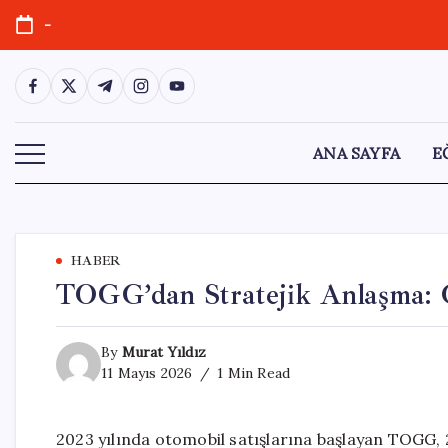
Skip
-
to
content
https://www.facebook.com/
https://twitter.com/
https://t.me/
https://www.instagram.com/
https://youtube.com/
ANA SAYFA
E
HABER
TOGG’dan Stratejik Anlaşma: Ç
By
Murat Yıldız
11 Mayıs 2026
1 Min Read
2023 yılında otomobil satışlarına başlayan TOGG, 20