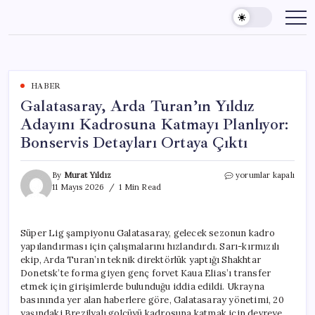
Skip
to
content
HABER
Galatasaray, Arda Turan’ın Yıldız
Adayını Kadrosuna Katmayı Planlıyor:
Bonservis Detayları Ortaya Çıktı
Galatasaray,
By
Murat Yıldız
yorumlar kapalı
Arda
11 Mayıs 2026
1 Min Read
Turan’ın
Yıldız
Adayını
Süper Lig şampiyonu Galatasaray, gelecek sezonun kadro
Kadrosuna
yapılandırması için çalışmalarını hızlandırdı. Sarı-kırmızılı
Katmayı
Planlıyor:
ekip, Arda Turan’ın teknik direktörlük yaptığı Shakhtar
Bonservis
Donetsk’te forma giyen genç forvet Kaua Elias’ı transfer
Detayları
etmek için girişimlerde bulunduğu iddia edildi. Ukrayna
Ortaya
basınında yer alan haberlere göre, Galatasaray yönetimi, 20
Çıktı
yaşındaki Brezilyalı golcüyü kadrosuna katmak için devreye