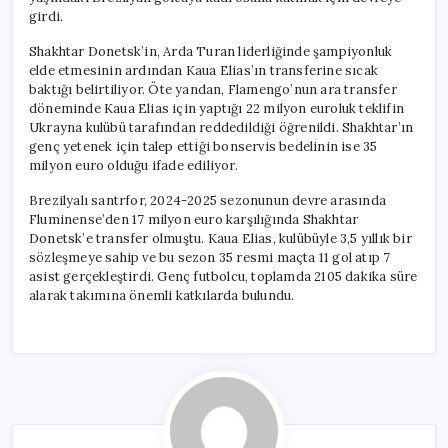
için
girdi.
Shakhtar Donetsk’in, Arda Turan liderliğinde şampiyonluk
elde etmesinin ardından Kaua Elias’ın transferine sıcak
baktığı belirtiliyor. Öte yandan, Flamengo’nun ara transfer
döneminde Kaua Elias için yaptığı 22 milyon euroluk teklifin
Ukrayna kulübü tarafından reddedildiği öğrenildi. Shakhtar’ın
genç yetenek için talep ettiği bonservis bedelinin ise 35
milyon euro olduğu ifade ediliyor.
Brezilyalı santrfor, 2024-2025 sezonunun devre arasında
Fluminense’den 17 milyon euro karşılığında Shakhtar
Donetsk’e transfer olmuştu. Kaua Elias, kulübüyle 3,5 yıllık bir
sözleşmeye sahip ve bu sezon 35 resmi maçta 11 gol atıp 7
asist gerçekleştirdi. Genç futbolcu, toplamda 2105 dakika süre
alarak takımına önemli katkılarda bulundu.