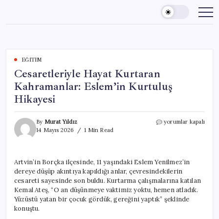
Skip
to
content
EĞITIM
Cesaretleriyle Hayat Kurtaran
Kahramanlar: Eslem’in Kurtuluş
Hikayesi
Cesaretleriyle
By
Murat Yıldız
yorumlar kapalı
Hayat
14 Mayıs 2026
1 Min Read
Kurtaran
Kahramanlar:
Eslem’in
Artvin’in Borçka ilçesinde, 11 yaşındaki Eslem Yenilmez’in
Kurtuluş
dereye düşüp akıntıya kapıldığı anlar, çevresindekilerin
Hikayesi
için
cesareti sayesinde son buldu. Kurtarma çalışmalarına katılan
Kemal Ateş, “O an düşünmeye vaktimiz yoktu, hemen atladık.
Yüzüstü yatan bir çocuk gördük, gereğini yaptık” şeklinde
konuştu.