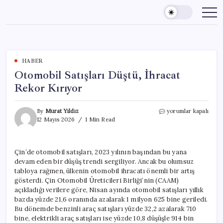
Skip
to
content
HABER
Otomobil Satışları Düştü, İhracat
Rekor Kırıyor
Otomobil
By
Murat Yıldız
yorumlar kapalı
Satışları
12 Mayıs 2026
1 Min Read
Düştü,
İhracat
Rekor
Çin’de otomobil satışları, 2023 yılının başından bu yana
Kırıyor
devam eden bir düşüş trendi sergiliyor. Ancak bu olumsuz
için
tabloya rağmen, ülkenin otomobil ihracatı önemli bir artış
gösterdi. Çin Otomobil Üreticileri Birliği’nin (CAAM)
açıkladığı verilere göre, Nisan ayında otomobil satışları yıllık
bazda yüzde 21,6 oranında azalarak 1 milyon 625 bine geriledi.
Bu dönemde benzinli araç satışları yüzde 32,2 azalarak 710
bine, elektrikli araç satışları ise yüzde 10,8 düşüşle 914 bin