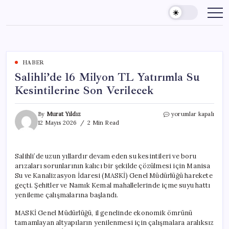
Skip
to
content
HABER
Salihli’de 16 Milyon TL Yatırımla Su
Kesintilerine Son Verilecek
Salihli’de
By
Murat Yıldız
yorumlar kapalı
16
12 Mayıs 2026
2 Min Read
Milyon
TL
Yatırımla
Salihli’de uzun yıllardır devam eden su kesintileri ve boru
Su
arızaları sorunlarının kalıcı bir şekilde çözülmesi için Manisa
Kesintilerine
Son
Su ve Kanalizasyon İdaresi (MASKİ) Genel Müdürlüğü harekete
Verilecek
geçti. Şehitler ve Namık Kemal mahallelerinde içme suyu hattı
için
yenileme çalışmalarına başlandı.
MASKİ Genel Müdürlüğü, il genelinde ekonomik ömrünü
tamamlayan altyapıların yenilenmesi için çalışmalara aralıksız