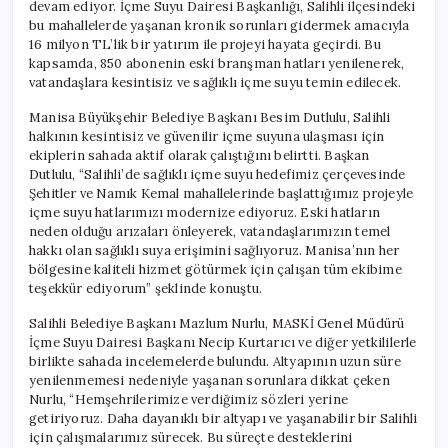
devam ediyor. İçme Suyu Dairesi Başkanlığı, Salihli ilçesindeki
bu mahallelerde yaşanan kronik sorunları gidermek amacıyla
16 milyon TL’lik bir yatırım ile projeyi hayata geçirdi. Bu
kapsamda, 850 abonenin eski branşman hatları yenilenerek,
vatandaşlara kesintisiz ve sağlıklı içme suyu temin edilecek.
Manisa Büyükşehir Belediye Başkanı Besim Dutlulu, Salihli
halkının kesintisiz ve güvenilir içme suyuna ulaşması için
ekiplerin sahada aktif olarak çalıştığını belirtti. Başkan
Dutlulu, “Salihli’de sağlıklı içme suyu hedefimiz çerçevesinde
Şehitler ve Namık Kemal mahallelerinde başlattığımız projeyle
içme suyu hatlarımızı modernize ediyoruz. Eski hatların
neden olduğu arızaları önleyerek, vatandaşlarımızın temel
hakkı olan sağlıklı suya erişimini sağlıyoruz. Manisa’nın her
bölgesine kaliteli hizmet götürmek için çalışan tüm ekibime
teşekkür ediyorum” şeklinde konuştu.
Salihli Belediye Başkanı Mazlum Nurlu, MASKİ Genel Müdürü
İçme Suyu Dairesi Başkanı Necip Kurtarıcı ve diğer yetkililerle
birlikte sahada incelemelerde bulundu. Altyapının uzun süre
yenilenmemesi nedeniyle yaşanan sorunlara dikkat çeken
Nurlu, “Hemşehrilerimize verdiğimiz sözleri yerine
getiriyoruz. Daha dayanıklı bir altyapı ve yaşanabilir bir Salihli
için çalışmalarımız sürecek. Bu süreçte desteklerini