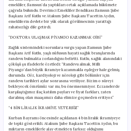
emekliler, Samsun’da yaptıkları ortak açıklamada hükümete
çağrıda bulundu. Devrimci Emekliler Sendikası Samsun Şube
Başkanı Arif Kutlu ve Atakum Şube Başkanı Tacettin Aydın,
emeklilerin devlete bir yük olarak görülmesinin yarattığı
rahatsızlığı dile getirdi.
“DOKTORA ULAŞMAK PİYANGO KAZANMAK GİBİ”
Sağlık sistemindeki sorunlara vurgu yapan Samsun Şube
Başkanı Arif Kutlu, yaşlı nüfusun hayati sağlık branşlarında
randevu bulmakta zorlandığını belirtti. Kutlu, sağlık alanındaki
çöküşü şu ifadelerle özetledi: “Randevu almak, Milli
Piyango’dan büyük ikramiye kazanmakla eşdeğer hale gelmiş
durumda. Göz, kardiyoloji ve nöroloji gibi bölümler için
randevu tarihleri aylar sonrasına veriliyor. Bizim o süreyi
bekleyecek ömrümüz var mı, bu önemsenmiyor. Eczanelerde
karşılaştığımız ilaç katılım payları ve fiyat farkları, zaten
daralmış olan maaşımızı daha elimize geçmeden eritiyor.”
“4 BİN LİRALIK İKRAMİYE YETERSİZ”
Kurban Bayramı öncesinde açıklanan 4 bin liralık ikramiyeye
de tepki gösterildi. Atakum Şube Başkanı Tacettin Aydın, bu
miktarın emeklilerle alay etmekten farksız olduğunu