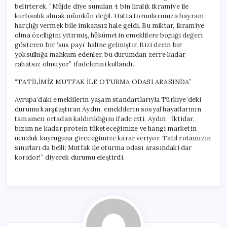
belirterek, “Müjde diye sunulan 4 bin liralık ikramiye ile
kurbanlık almak mümkün değil. Hatta torunlarımıza bayram
harçlığı vermek bile imkansız hale geldi. Bu miktar, ikramiye
olma özelliğini yitirmiş, hükümetin emeklilere biçtiği değeri
gösteren bir ‘sus payı’ haline gelmiştir. Bizi derin bir
yoksulluğa mahkum edenler, bu durumdan zerre kadar
rahatsız olmuyor” ifadelerini kullandı.
“TATİLİMİZ MUTFAK İLE OTURMA ODASI ARASINDA”
Avrupa’daki emeklilerin yaşam standartlarıyla Türkiye’deki
durumu karşılaştıran Aydın, emeklilerin sosyal hayatlarının
tamamen ortadan kaldırıldığını ifade etti. Aydın, “İktidar,
bizim ne kadar protein tüketeceğimize ve hangi marketin
ucuzluk kuyruğuna gireceğimize karar veriyor. Tatil rotamızın
sınırları da belli: Mutfak ile oturma odası arasındaki dar
koridor!” diyerek durumu eleştirdi.