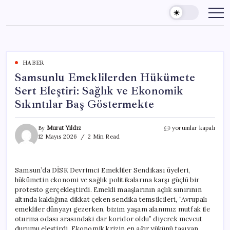
Skip
to
content
HABER
Samsunlu Emeklilerden Hükümete
Sert Eleştiri: Sağlık ve Ekonomik
Sıkıntılar Baş Göstermekte
Samsunlu
By
Murat Yıldız
yorumlar kapalı
Emeklilerden
12 Mayıs 2026
2 Min Read
Hükümete
Sert
Eleştiri:
Samsun’da DİSK Devrimci Emekliler Sendikası üyeleri,
Sağlık
hükümetin ekonomi ve sağlık politikalarına karşı güçlü bir
ve
Ekonomik
protesto gerçekleştirdi. Emekli maaşlarının açlık sınırının
Sıkıntılar
altında kaldığına dikkat çeken sendika temsilcileri, “Avrupalı
Baş
emekliler dünyayı gezerken, bizim yaşam alanımız mutfak ile
Göstermekte
oturma odası arasındaki dar koridor oldu” diyerek mevcut
için
durumu eleştirdi. Ekonomik krizin en ağır yükünü taşıyan