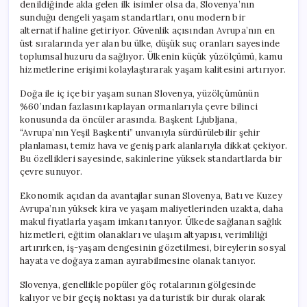
denildiğinde akla gelen ilk isimler olsa da, Slovenya’nın
sunduğu dengeli yaşam standartları, onu modern bir
alternatif haline getiriyor. Güvenlik açısından Avrupa’nın en
üst sıralarında yer alan bu ülke, düşük suç oranları sayesinde
toplumsal huzuru da sağlıyor. Ülkenin küçük yüzölçümü, kamu
hizmetlerine erişimi kolaylaştırarak yaşam kalitesini artırıyor.
Doğa ile iç içe bir yaşam sunan Slovenya, yüzölçümünün
%60’ından fazlasını kaplayan ormanlarıyla çevre bilinci
konusunda da öncüler arasında. Başkent Ljubljana,
“Avrupa’nın Yeşil Başkenti” unvanıyla sürdürülebilir şehir
planlaması, temiz hava ve geniş park alanlarıyla dikkat çekiyor.
Bu özellikleri sayesinde, sakinlerine yüksek standartlarda bir
çevre sunuyor.
Ekonomik açıdan da avantajlar sunan Slovenya, Batı ve Kuzey
Avrupa’nın yüksek kira ve yaşam maliyetlerinden uzakta, daha
makul fiyatlarla yaşam imkanı tanıyor. Ülkede sağlanan sağlık
hizmetleri, eğitim olanakları ve ulaşım altyapısı, verimliliği
artırırken, iş-yaşam dengesinin gözetilmesi, bireylerin sosyal
hayata ve doğaya zaman ayırabilmesine olanak tanıyor.
Slovenya, genellikle popüler göç rotalarının gölgesinde
kalıyor ve bir geçiş noktası ya da turistik bir durak olarak