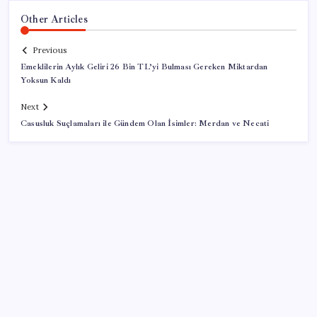
Other Articles
Previous
Emeklilerin Aylık Geliri 26 Bin TL’yi Bulması Gereken Miktardan
Yoksun Kaldı
Next
Casusluk Suçlamaları ile Gündem Olan İsimler: Merdan ve Necati
SON YAZILAR
Canan Karatay sağlıklı yaşamın sırrını tek tek