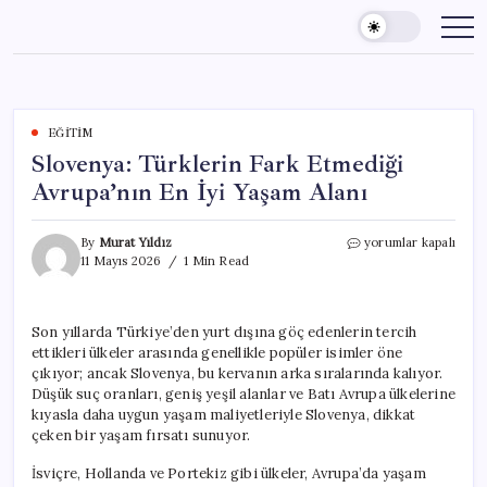
Skip
to
content
EĞITIM
Slovenya: Türklerin Fark Etmediği
Avrupa’nın En İyi Yaşam Alanı
Slovenya:
By
Murat Yıldız
yorumlar kapalı
Türklerin
11 Mayıs 2026
1 Min Read
Fark
Etmediği
Avrupa’nın
Son yıllarda Türkiye’den yurt dışına göç edenlerin tercih
En
ettikleri ülkeler arasında genellikle popüler isimler öne
İyi
Yaşam
çıkıyor; ancak Slovenya, bu kervanın arka sıralarında kalıyor.
Alanı
Düşük suç oranları, geniş yeşil alanlar ve Batı Avrupa ülkelerine
için
kıyasla daha uygun yaşam maliyetleriyle Slovenya, dikkat
çeken bir yaşam fırsatı sunuyor.
İsviçre, Hollanda ve Portekiz gibi ülkeler, Avrupa’da yaşam