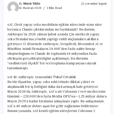
xAI,
By
Murat Yıldız
yorumlar kapalı
Grok’un
14 Haziran 2026
1 Min Read
Eğitimi
İçin
Aylarca
xAI, Grok yapay zeka modelinin eğitim sürecinde uzun süre
Claude
boyunca Claude çıktılarından mı faydalandı? Bu durum,
Verilerini
Mi
Anthropic’in 2026 yılının Şubat ayında Çin merkezli yapay
Kullandı?
zeka firmalarına yönelik yaptığı ciddi suçlamaları akıllara
için
getiriyor. O dönemde Anthropic, DeepSeek, Moonshot AI ve
MiniMax isimli firmaların 24.000’den fazla sahte hesap
oluşturduğunu ve Claude ile toplamda 16 milyondan fazla
etkileşim gerçekleştirdiğini açıklamıştı. Bu durumu
“endüstriyel ölçekli” bir veri toplama kampanyası olarak
tanımlamıştı.
xAI ile Anthropic Arasındaki Tuhaf Ortaklık
Bu tür ifşaatlar, yapay zeka sektöründe dikkat çekici ve
alışılmadık bir iş birliğini daha da karmaşık hale getiriyor.
Mayıs 2026’da Anthropic, xAI’a ait Colossus 1 veri merkezinin
tümünü —220.000’den fazla Nvidia GPU’su— 1,25 milyar dolara
Mayıs 2029’a kadar kiralama anlaşması yaptı. Bu anlaşmanın,
xAI’a 40 milyar doları aşan bir gelir sağlaması bekleniyor.
Bunun yanında, xAI kendi eğitim süreçlerini Colossus 2