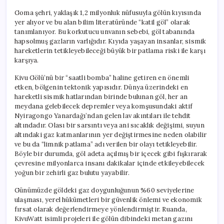
Goma şehri, yaklaşık 1,2 milyonluk nüfusuyla gölün kıyısında
yer alıyor ve bu alan bilim literatüründe “katil göl” olarak
tanımlanıyor. Bu korkutucu unvanın sebebi, göl tabanında
hapsolmuş gazların varlığıdır. Kıyıda yaşayan insanlar, sismik
hareketlerin tetikleyebileceği büyük bir patlama riski ile karşı
karşıya.
Kivu Gölü’nü bir “saatli bomba” haline getiren en önemli
etken, bölgenin tektonik yapısıdır. Dünya üzerindeki en
hareketli sismik hatlarından birinde bulunan göl, her an
meydana gelebilecek depremler veya komşusundaki aktif
Nyiragongo Yanardağı’ndan gelen lav akıntıları ile tehdit
altındadır. Olası bir sarsıntı veya ani sıcaklık değişimi, suyun
altındaki gaz katmanlarının yer değiştirmesine neden olabilir
ve bu da “limnik patlama” adı verilen bir olayı tetikleyebilir.
Böyle bir durumda, göl adeta açılmış bir içecek gibi fışkırarak
çevresine milyonlarca insanı dakikalar içinde etkileyebilecek
yoğun bir zehirli gaz bulutu yayabilir.
Günümüzde göldeki gaz doygunluğunun %60 seviyelerine
ulaşması, yerel hükümetleri bir güvenlik önlemi ve ekonomik
fırsat olarak değerlendirmeye yönlendirmiştir. Ruanda,
KivuWatt isimli projeleri ile gölün dibindeki metan gazını