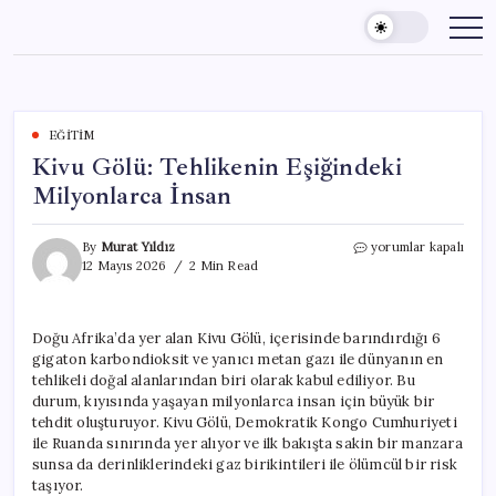
Skip
to
content
EĞITIM
Kivu Gölü: Tehlikenin Eşiğindeki
Milyonlarca İnsan
Kivu
By
Murat Yıldız
yorumlar kapalı
Gölü:
12 Mayıs 2026
2 Min Read
Tehlikenin
Eşiğindeki
Milyonlarca
Doğu Afrika’da yer alan Kivu Gölü, içerisinde barındırdığı 6
İnsan
gigaton karbondioksit ve yanıcı metan gazı ile dünyanın en
için
tehlikeli doğal alanlarından biri olarak kabul ediliyor. Bu
durum, kıyısında yaşayan milyonlarca insan için büyük bir
tehdit oluşturuyor. Kivu Gölü, Demokratik Kongo Cumhuriyeti
ile Ruanda sınırında yer alıyor ve ilk bakışta sakin bir manzara
sunsa da derinliklerindeki gaz birikintileri ile ölümcül bir risk
taşıyor.