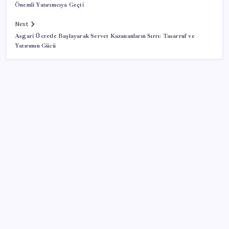
Önemli Yatırımcıya Geçti
Next
Asgari Ücretle Başlayarak Servet Kazananların Sırrı: Tasarruf ve
Yatırımın Gücü
SON YAZILAR
Canan Karatay sağlıklı yaşamın sırrını tek tek
açıkladı! ‘Botoksla düzelmez, bu mineral şart’
Bakan Göktaş: Yangından etkilenen illerimize 25
milyon lira kaynak aktardık