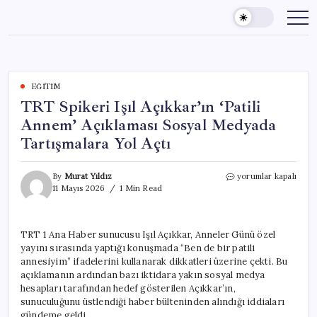
Skip
to
content
EĞITIM
TRT Spikeri Işıl Açıkkar’ın ‘Patili
Annem’ Açıklaması Sosyal Medyada
Tartışmalara Yol Açtı
TRT
By
Murat Yıldız
yorumlar kapalı
Spikeri
11 Mayıs 2026
1 Min Read
Işıl
Açıkkar’ın
‘Patili
TRT 1 Ana Haber sunucusu Işıl Açıkkar, Anneler Günü özel
Annem’
yayını sırasında yaptığı konuşmada “Ben de bir patili
Açıklaması
Sosyal
annesiyim” ifadelerini kullanarak dikkatleri üzerine çekti. Bu
Medyada
açıklamanın ardından bazı iktidara yakın sosyal medya
Tartışmalara
hesapları tarafından hedef gösterilen Açıkkar’ın,
Yol
sunuculuğunu üstlendiği haber bülteninden alındığı iddiaları
Açtı
gündeme geldi.