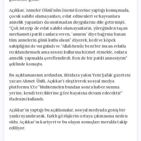
için
Açıkkar, Anneler Günü’nün önemi üzerine yaptığı konuşmada,
çocuk sahibi olamayanları, evlat edinenleri ve hayvanlara
annelik yapanları da unutmadan duygularını dile getirmişti.
“Çok isteyip de evlat sahibi olamayanların, yüreğinden taşan
merhameti patili canlara veren, ‘annem’ diye bağrına basan
tüm annelerin günü kutlu olsun” diyerek, kedi ve köpek
sahipliğini de vurguladı ve “Allah henüz beni bir insan evlatla
rızıklandırmadı ama sessiz kullarına hizmet etmekle, onlara
annelik yapmakla şereflendirdi. Ben de bir patili annesiyim”
şeklinde konuştu.
Bu açıklamasının ardından, iktidara yakın Yeni Şafak gazetesi
yazarı Ahmet Ünlü, Açıkkar’ı eleştirerek sosyal medya
platformu X’te “Muhtemelen bundan sonra haber sunma
yerine, kendi tercihlerine göre hayatına devam edecektir”
ifadesini kullandı.
Açıkkar’ın yaptığı bu açıklamalar, sosyal medyada geniş bir
yankı uyandırarak, farklı görüşlerin ortaya çıkmasına neden
oldu. Açıkkar’ın kariyeri ve bu olayın sonuçları merakla takip
ediliyor.