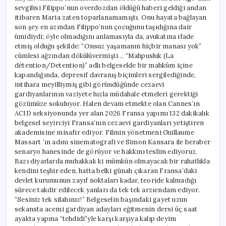
sevgilisi Filippo’nun overdozdan öldüğü haberi geldiği andan
itibaren Maria zaten toparlanamamıştı. Onu hayata bağlayan
son şey en azından Filippo’nun çocuğunu taşıdığına dair
ümidiydi; öyle olmadığını anlamasıyla da, avukatına ifade
etmiş olduğu şekilde: “Onsuz yaşamanın hiçbir manası yok”
cümlesi ağzından dökülüvermişti… “Mahpusluk (La
détention/Detention)” adlı belgeselde bir mahkûm içine
kapandığında, depresif davranış biçimleri sergilediğinde,
intihara meyilliymiş gibi göründüğünde cezaevi
gardiyanlarının vaziyete hızla müdahale etmeleri gerektiği
gözümüze sokuluyor. Halen devam etmekte olan Cannes’ın
ACID seksiyonunda yer alan 2026 Fransa yapımı 132 dakikalık
belgesel seyirciyi Fransa’nın cezaevi gardiyanları yetiştiren
akademisine misafir ediyor. Filmin yönetmeni Guillaume
Massart ’ın adını sinematografi ve Simon Kansara ile beraber
senaryo hanesinde de görüyor ve hakkını teslim ediyoruz.
Bazı diyarlarda muhakkak ki mümkün olmayacak bir rahatlıkla
kendini teşhir eden, hatta belki günah çıkaran Fransa’daki
devlet kurumunun zayıf noktaları kadar, teoride kalmadığı
sürece takdir edilecek yanları da tek tek arzıendam ediyor.
“Sesiniz tek silahınız!” Belgeselin başındaki gayet uzun
sekansta acemi gardiyan adayları eğitmenin dersi üç saat
ayakta yapma “tehdidi”yle karşı karşıya kalıp deyim