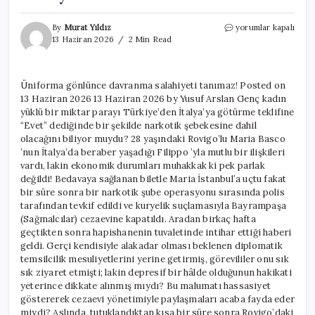
Üniforma
By
Murat Yıldız
yorumlar kapalı
gönlünce
13 Haziran 2026
2 Min Read
davranma
salahiyeti
tanımaz!
Üniforma gönlünce davranma salahiyeti tanımaz! Posted on
için
13 Haziran 2026 13 Haziran 2026 by Yusuf Arslan Genç kadın
yüklü bir miktar parayı Türkiye’den İtalya’ya götürme teklifine
“Evet” dediğinde bir şekilde narkotik şebekesine dahil
olacağını biliyor muydu? 28 yaşındaki Rovigo’lu Maria Basco
’nun İtalya’da beraber yaşadığı Filippo ’yla mutlu bir ilişkileri
vardı, lakin ekonomik durumları muhakkak ki pek parlak
değildi! Bedavaya sağlanan biletle Maria İstanbul’a uçtu fakat
bir süre sonra bir narkotik şube operasyonu sırasında polis
tarafından tevkif edildi ve kuryelik suçlamasıyla Bayrampaşa
(Sağmalcılar) cezaevine kapatıldı. Aradan birkaç hafta
geçtikten sonra hapishanenin tuvaletinde intihar ettiği haberi
geldi. Gerçi kendisiyle alakadar olması beklenen diplomatik
temsilcilik mesuliyetlerini yerine getirmiş, görevililer onu sık
sık ziyaret etmişti; lakin depresif bir hâlde olduğunun hakikati
yeterince dikkate alınmış mıydı? Bu malumatı hassasiyet
göstererek cezaevi yönetimiyle paylaşmaları acaba fayda eder
miydi? Aslında, tutuklandıktan kısa bir süre sonra Rovigo’daki