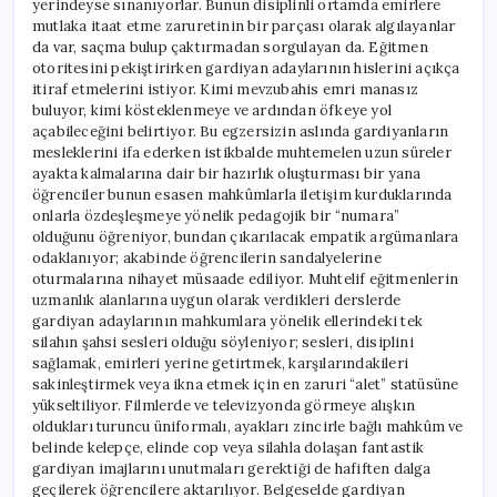
yerindeyse sınanıyorlar. Bunun disiplinli ortamda emirlere
mutlaka itaat etme zaruretinin bir parçası olarak algılayanlar
da var, saçma bulup çaktırmadan sorgulayan da. Eğitmen
otoritesini pekiştirirken gardiyan adaylarının hislerini açıkça
itiraf etmelerini istiyor. Kimi mevzubahis emri manasız
buluyor, kimi kösteklenmeye ve ardından öfkeye yol
açabileceğini belirtiyor. Bu egzersizin aslında gardiyanların
mesleklerini ifa ederken istikbalde muhtemelen uzun süreler
ayakta kalmalarına dair bir hazırlık oluşturması bir yana
öğrenciler bunun esasen mahkûmlarla iletişim kurduklarında
onlarla özdeşleşmeye yönelik pedagojik bir “numara”
olduğunu öğreniyor, bundan çıkarılacak empatik argümanlara
odaklanıyor; akabinde öğrencilerin sandalyelerine
oturmalarına nihayet müsaade ediliyor. Muhtelif eğitmenlerin
uzmanlık alanlarına uygun olarak verdikleri derslerde
gardiyan adaylarının mahkumlara yönelik ellerindeki tek
silahın şahsi sesleri olduğu söyleniyor; sesleri, disiplini
sağlamak, emirleri yerine getirtmek, karşılarındakileri
sakinleştirmek veya ikna etmek için en zaruri “alet” statüsüne
yükseltiliyor. Filmlerde ve televizyonda görmeye alışkın
oldukları turuncu üniformalı, ayakları zincirle bağlı mahkûm ve
belinde kelepçe, elinde cop veya silahla dolaşan fantastik
gardiyan imajlarını unutmaları gerektiği de hafiften dalga
geçilerek öğrencilere aktarılıyor. Belgeselde gardiyan