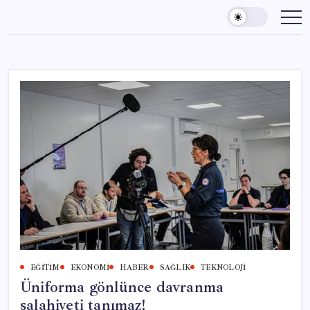
Skip
to
content
EĞITIM
EKONOMI
HABER
SAĞLIK
TEKNOLOJI
Üniforma gönlünce davranma
salahiyeti tanımaz!