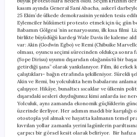
büyük protestolara neden oldu. Seçim krizinin der
kasım ayında General Sani Abacha, askerî darbeyle 
25 Ekim’de ülkede demokrasinin yeniden tesis edilm
Eylemciler hükümeti protesto etmek için üç gün bo
Babamın Gölgesi ’nin senaryosunu, ilk kısa filmi Liz
birlikte büyüdüğü kardeşi Wale Davis ile kaleme aldı.
var: Akin (Godwin Egbo) ve Remi (Chibuike Marvel
olması, oyuncu seçimi sürecinden oldukça sonra fark
(Sope Dirisu) uyumu dışarıdan olağanüstü bir başa
getirdiği şans” olarak yankılanıyor. Film, iki erke
çalıştıkları– bağın etrafında şekilleniyor. Sürekli 
Akin ve Remi, bu yolculukta hem babalarını anlam
çalışıyor. Hikâye, bunaltıcı sıcaklar ve ülkenin poli
dışarıdaki sesleri duyduğunuz kimi anlarda ise ner
Yolculuk, aynı zamanda ekonomik güçlüklerin gündel
üzerinde ilerliyor. Her adımın maddi bir karşılığı
otostopla yol almak ve hayatta kalmanın temel pr
kıvrılan yollar zamanla yerini lagünlerin parıltıs
çarpıcı bir görsel kesit olarak beliriyor. Bir hafı