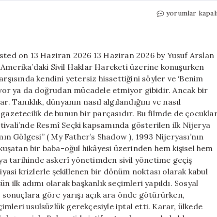
1993
yorumlar kapal
Nijeryası’na
bir
yolculuk:
Babamın
osted on 13 Haziran 2026 13 Haziran 2026 by Yusuf Arslan
Gölgesi
 Amerika’daki Sivil Haklar Hareketi üzerine konuşurken
için
arşısında kendini yetersiz hissettiğini söyler ve ‘Benim
miyor ya da doğrudan mücadele etmiyor gibidir. Ancak bir
r. Tanıklık, dünyanın nasıl algılandığını ve nasıl
 gazetecilik de bunun bir parçasıdır. Bu filmde de çocukla
tivali’nde Resmî Seçki kapsamında gösterilen ilk Nijerya
amın Gölgesi” ( My Father’s Shadow ), 1993 Nijeryası’nın
i kuşatan bir baba-oğul hikâyesi üzerinden hem kişisel hem
rya tarihinde askerî yönetimden sivil yönetime geçiş
iyasi krizlerle şekillenen bir dönüm noktası olarak kabul
ün ilk adımı olarak başkanlık seçimleri yapıldı. Sosyal
sonuçlara göre yarışı açık ara önde götürürken,
mleri usulsüzlük gerekçesiyle iptal etti. Karar, ülkede