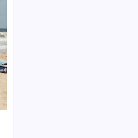
VakıfBank ikinci çeyrekte 16,7 milyar TL net
kâr elde etti
Zihin Okuyan Yapay Zeka Firması: Beynini
Okutana 50 Dolar
BDDK’den tasarruf finansman şirketlerine
yeni düzenleme
Ona yatıran köşeyi döndü: Yılbaşından beri
en çok kazandıran oldu
OpenAI’ın İlk Cihazı için Fiyat ve Tasarım
Belli Oldu
2026 YÖKDİL/2 ne zaman, saat kaçta?
YÖKDİL/2 sınavı kaç dakika, kaç soru?
TMO’nun fındık fiyatına YENİ Partili Seyit
Torun’dan tepki: ‘Bu, sefalet fiyatıdır’
Açlık krizine karşı 9 sağlıklı kurtarıcı!
Paketli atıştırmalıklar yerine bunları
tüketin