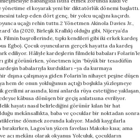
inleşmesiyle Babangida istifa etmek zorunda kaldı ve
yönetime el koyarak yeni bir diktatörlük dönemi başlattı.
esini talep eden dört genç, bir yolcu uçağını kaçırdı.
yunca uçağı rehin tuttu.2 Yönetmen Akinola Davies Jr.,
ard ’da (2020, Birleşik Krallık) olduğu gibi, Nijerya’da
 Filmin başrollerinde, tıpkı kendileri gibi iki erkek kardeş
lous Egbo). Çocuk oyuncuların gerçek hayatta da kardeş
 ediliyor. Hâliyle kardeşlerin filmdeki babaları Folarin’l
rı gibi görünürken, yönetmen için “büyük bir tesadüfün
k kardeşin babalarıyla kurdukları –ya da kurmaya
şehir dışına çalışmaya giden Folarin’in nihayet peşine düşen
aya hem de onun yokluğunun açtığı boşlukla yüzleşmeye
tik gerilimi arasında, kimi anlarda rüya estetiğine yaklaşan
edeyse kâbusa dönüşen bir geçiş anlatısına evriliyor.
ik hayatı nasıl belirlediğini görünür kılan bir hat
 olduğu mekânsallıkta, baba ve çocuklar bir noktadan sonra
atiklerine dönmek zorunda kalıyor. Maddi kaygılarla
ına bırakırken, Lagos’un yüzen favelası Makoko kısa; ama
za ve acı mekânı olarak okyanus Yolculuk, çocukların