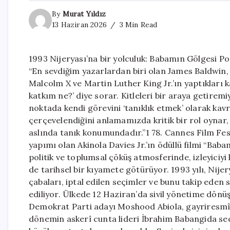
By
Murat Yıldız
13 Haziran 2026
3 Min Read
1993 Nijeryası’na bir yolculuk: Babamın Gölgesi P
“En sevdiğim yazarlardan biri olan James Baldwin,
Malcolm X ve Martin Luther King Jr.’ın yaptıkları k
katkım ne?’ diye sorar. Kitleleri bir araya getire
noktada kendi görevini ‘tanıklık etmek’ olarak kavra
çerçevelendiğini anlamamızda kritik bir rol oynar,
aslında tanık konumundadır.”1 78. Cannes Film Fes
yapımı olan Akinola Davies Jr.’ın ödüllü filmi “Bab
politik ve toplumsal çöküş atmosferinde, izleyiciy
de tarihsel bir kıyamete götürüyor. 1993 yılı, Nije
çabaları, iptal edilen seçimler ve bunu takip eden s
ediliyor. Ülkede 12 Haziran’da sivil yönetime dönüş
Demokrat Parti adayı Moshood Abiola, gayriresmî 
dönemin askerî cunta lideri İbrahim Babangida seçi