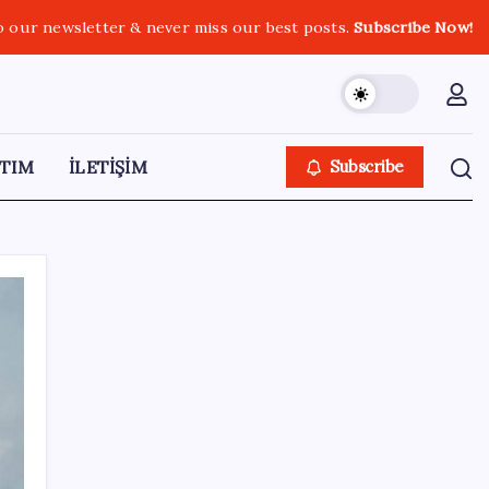
o our newsletter & never miss our best posts.
Subscribe Now!
TIM
İLETİŞİM
Subscribe
SON YAZILAR
Konutlar Ekim 2026’da tamam