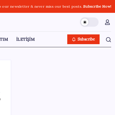
o our newsletter & never miss our best posts.
Subscribe Now!
TIM
İLETİŞİM
Subscribe
SON YAZILAR
ı
Ona yatıran köşeyi döndü: Yılbaşından beri
en çok kazandıran oldu