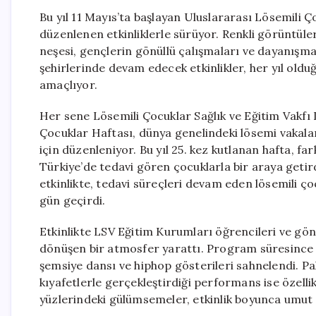
Bu yıl 11 Mayıs’ta başlayan Uluslararası Lösemili 
düzenlenen etkinliklerle sürüyor. Renkli görüntüle
neşesi, gençlerin gönüllü çalışmaları ve dayanışma 
şehirlerinde devam edecek etkinlikler, her yıl olduğ
amaçlıyor.
Her sene Lösemili Çocuklar Sağlık ve Eğitim Vakfı
Çocuklar Haftası, dünya genelindeki lösemi vakal
için düzenleniyor. Bu yıl 25. kez kutlanan hafta, fa
Türkiye’de tedavi gören çocuklarla bir araya get
etkinlikte, tedavi süreçleri devam eden lösemili çocu
gün geçirdi.
Etkinlikte LSV Eğitim Kurumları öğrencileri ve gönül
dönüşen bir atmosfer yarattı. Program süresince h
şemsiye dansı ve hiphop gösterileri sahnelendi. Pa
kıyafetlerle gerçekleştirdiği performans ise özell
yüzlerindeki gülümsemeler, etkinlik boyunca umut 