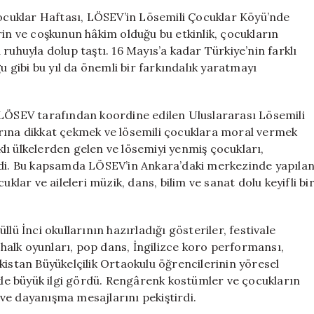
Kutlanıyor:
Çocuklar Haftası, LÖSEV’in Lösemili Çocuklar Köyü’nde
Lösemili
rin ve coşkunun hâkim olduğu bu etkinlik, çocukların
Çocuklar
ruhuyla dolup taştı. 16 Mayıs’a kadar Türkiye’nin farklı
Köyü’nde
u gibi bu yıl da önemli bir farkındalık yaratmayı
Festivale
Dönüşen
Etkinlik
 LÖSEV tarafından koordine edilen Uluslararası Lösemili
için
arına dikkat çekmek ve lösemili çocuklara moral vermek
rklı ülkelerden gelen ve lösemiyi yenmiş çocukları,
irdi. Bu kapsamda LÖSEV’in Ankara’daki merkezinde yapıla
klar ve aileleri müzik, dans, bilim ve sanat dolu keyifli bi
lü İnci okullarının hazırladığı gösteriler, festivale
alk oyunları, pop dans, İngilizce koro performansı,
kistan Büyükelçilik Ortaokulu öğrencilerinin yöresel
ikle büyük ilgi gördü. Rengârenk kostümler ve çocukların
ve dayanışma mesajlarını pekiştirdi.