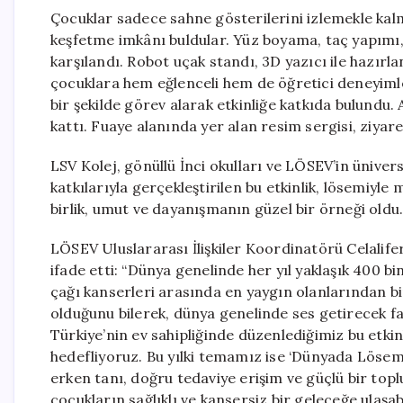
Çocuklar sadece sahne gösterilerini izlemekle ka
keşfetme imkânı buldular. Yüz boyama, taç yapımı, k
karşılandı. Robot uçak standı, 3D yazıcı ile hazırl
çocuklara hem eğlenceli hem de öğretici deneyiml
bir şekilde görev alarak etkinliğe katkıda bulundu.
kattı. Fuaye alanında yer alan resim sergisi, ziyaret
LSV Kolej, gönüllü İnci okulları ve LÖSEV’in ünive
katkılarıyla gerçekleştirilen bu etkinlik, lösemiy
birlik, umut ve dayanışmanın güzel bir örneği oldu
LÖSEV Uluslararası İlişkiler Koordinatörü Celalife
ifade etti: “Dünya genelinde her yıl yaklaşık 400 b
çağı kanserleri arasında en yaygın olanlarından bi
olduğunu bilerek, dünya genelinde ses getirecek fa
Türkiye’nin ev sahipliğinde düzenlediğimiz bu etkin
hedefliyoruz. Bu yılki temamız ise ‘Dünyada Lösem
erken tanı, doğru tedaviye erişim ve güçlü bir t
çocukların sağlıklı ve kansersiz bir geleceğe ulaş