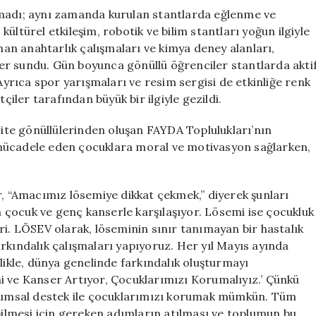
lmadı; aynı zamanda kurulan stantlarda eğlenme ve
ültürel etkileşim, robotik ve bilim stantları yoğun ilgiyle
anan anahtarlık çalışmaları ve kimya deney alanları,
er sundu. Gün boyunca gönüllü öğrenciler stantlarda akti
 Ayrıca spor yarışmaları ve resim sergisi de etkinliğe renk
çiler tarafından büyük bir ilgiyle gezildi.
rsite gönüllülerinden oluşan FAYDA Toplulukları’nın
le mücadele eden çocuklara moral ve motivasyon sağlarken,
.
r, “Amacımız lösemiye dikkat çekmek,” diyerek şunları
in çocuk ve genç kanserle karşılaşıyor. Lösemi ise çocukluk
ri. LÖSEV olarak, löseminin sınır tanımayan bir hastalık
rkındalık çalışmaları yapıyoruz. Her yıl Mayıs ayında
likle, dünya genelinde farkındalık oluşturmayı
i ve Kanser Artıyor, Çocuklarımızı Korumalıyız.’ Çünkü
oplumsal destek ile çocuklarımızı korumak mümkün. Tüm
abilmesi için gereken adımların atılması ve toplumun bu