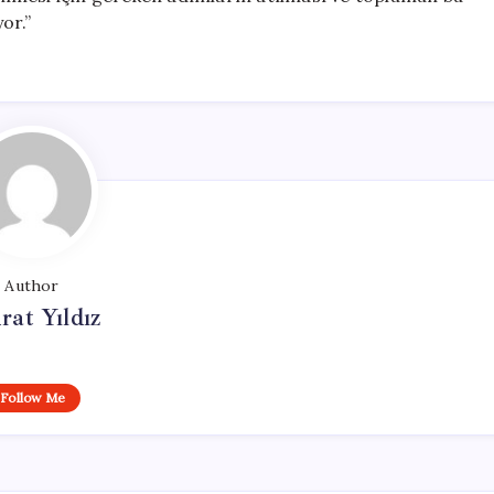
or.”
Author
at Yıldız
Follow Me