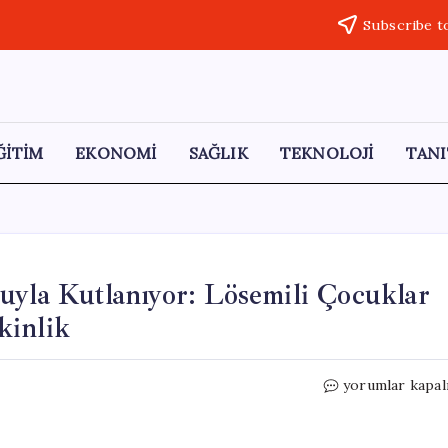
Subscribe t
ĞİTİM
EKONOMİ
SAĞLIK
TEKNOLOJİ
TANI
uyla Kutlanıyor: Lösemili Çocuklar
kinlik
Lösemili
yorumlar kapal
Çocuklar
Haftası
Coşkuyla