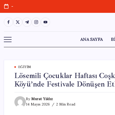
Skip
-
to
content
https://www.facebook.com/
https://twitter.com/
https://t.me/
https://www.instagram.com/
https://youtube.com/
ANA SAYFA
E
EĞITIM
Lösemili Çocuklar Haftası Coşk
Köyü’nde Festivale Dönüşen Et
By
Murat Yıldız
14 Mayıs 2026
2 Min Read