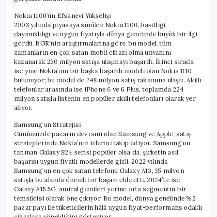
1100
için
Nokia 1100’ün Efsanevi Yükselişi
2003 yılında piyasaya sürülen Nokia 1100, basitliği,
dayanıklılığı ve uygun fiyatıyla dünya genelinde büyük bir ilgi
gördü. BGR’nin araştırmalarına göre, bu model, tüm
zamanların en çok satan mobil cihazı olma unvanını
kazanarak 250 milyon satışa ulaşmayı başardı. İkinci sırada
ise yine Nokia’nın bir başka başarılı modeli olan Nokia 1110
bulunuyor; bu model de 248 milyon satış rakamına ulaştı. Akıllı
telefonlar arasında ise iPhone 6 ve 6 Plus, toplamda 224
milyon satışla listenin en popüler akıllı telefonları olarak yer
alıyor.
Samsung’un Stratejisi
Günümüzde pazarın dev ismi olan Samsung ve Apple, satış
stratejilerinde Nokia’nın izlerini takip ediyor. Samsung’un
tanınan Galaxy S24 serisi popüler olsa da, şirketin asıl
başarısı uygun fiyatlı modellerde gizli. 2022 yılında
Samsung’un en çok satan telefonu Galaxy A13, 35 milyon
satışla bu alanda önemli bir başarı elde etti. 2024’te ise,
Galaxy A15 5G, amiral gemileri yerine orta segmentin bir
temsilcisi olarak öne çıkıyor. Bu model, dünya genelinde %2
pazar payı ile tüketicilerin hâlâ uygun fiyat-performans odaklı
cihazlara yöneldiğini gösteriyor.