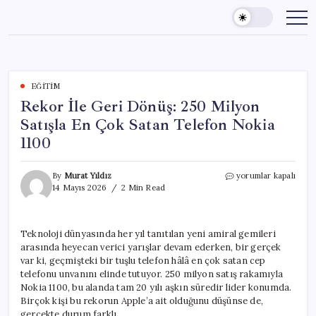
Skip
to
content
EĞITIM
Rekor İle Geri Dönüş: 250 Milyon
Satışla En Çok Satan Telefon Nokia
1100
Rekor
By
Murat Yıldız
yorumlar kapalı
İle
14 Mayıs 2026
2 Min Read
Geri
Dönüş:
250
Teknoloji dünyasında her yıl tanıtılan yeni amiral gemileri
Milyon
arasında heyecan verici yarışlar devam ederken, bir gerçek
Satışla
En
var ki, geçmişteki bir tuşlu telefon hâlâ en çok satan cep
Çok
telefonu unvanını elinde tutuyor. 250 milyon satış rakamıyla
Satan
Nokia 1100, bu alanda tam 20 yılı aşkın süredir lider konumda.
Telefon
Birçok kişi bu rekorun Apple’a ait olduğunu düşünse de,
Nokia
gerçekte durum farklı.