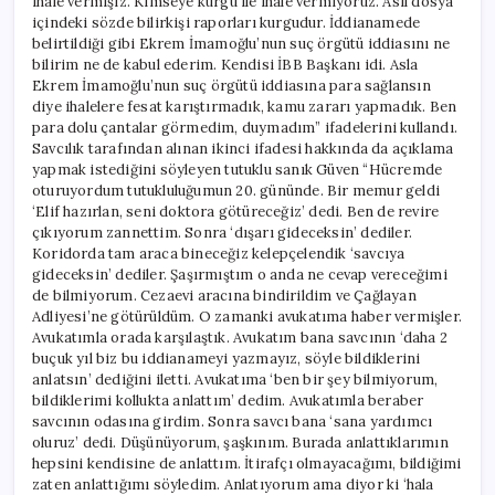
ihale vermişiz. Kimseye kurgu ile ihale vermiyoruz. Asıl dosya
içindeki sözde bilirkişi raporları kurgudur. İddianamede
belirtildiği gibi Ekrem İmamoğlu’nun suç örgütü iddiasını ne
bilirim ne de kabul ederim. Kendisi İBB Başkanı idi. Asla
Ekrem İmamoğlu’nun suç örgütü iddiasına para sağlansın
diye ihalelere fesat karıştırmadık, kamu zararı yapmadık. Ben
para dolu çantalar görmedim, duymadım” ifadelerini kullandı.
Savcılık tarafından alınan ikinci ifadesi hakkında da açıklama
yapmak istediğini söyleyen tutuklu sanık Güven “Hücremde
oturuyordum tutukluluğumun 20. gününde. Bir memur geldi
‘Elif hazırlan, seni doktora götüreceğiz’ dedi. Ben de revire
çıkıyorum zannettim. Sonra ‘dışarı gideceksin’ dediler.
Koridorda tam araca bineceğiz kelepçelendik ‘savcıya
gideceksin’ dediler. Şaşırmıştım o anda ne cevap vereceğimi
de bilmiyorum. Cezaevi aracına bindirildim ve Çağlayan
Adliyesi’ne götürüldüm. O zamanki avukatıma haber vermişler.
Avukatımla orada karşılaştık. Avukatım bana savcının ‘daha 2
buçuk yıl biz bu iddianameyi yazmayız, söyle bildiklerini
anlatsın’ dediğini iletti. Avukatıma ‘ben bir şey bilmiyorum,
bildiklerimi kollukta anlattım’ dedim. Avukatımla beraber
savcının odasına girdim. Sonra savcı bana ‘sana yardımcı
oluruz’ dedi. Düşünüyorum, şaşkınım. Burada anlattıklarımın
hepsini kendisine de anlattım. İtirafçı olmayacağımı, bildiğimi
zaten anlattığımı söyledim. Anlatıyorum ama diyor ki ‘hala