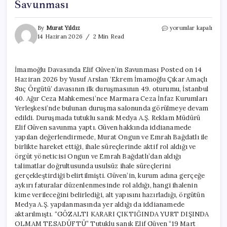
Savunması
İmamoğlu
By
Murat Yıldız
yorumlar kapalı
Davasında
14 Haziran 2026
2 Min Read
Elif
Güven’in
Savunması
İmamoğlu Davasında Elif Güven’in Savunması Posted on 14
için
Haziran 2026 by Yusuf Arslan ‘Ekrem İmamoğlu Çıkar Amaçlı
Suç Örgütü’ davasının ilk duruşmasının 49. oturumu, İstanbul
40. Ağır Ceza Mahkemesi’nce Marmara Ceza İnfaz Kurumları
Yerleşkesi’nde bulunan duruşma salonunda görülmeye devam
edildi. Duruşmada tutuklu sanık Medya A.Ş. Reklam Müdürü
Elif Güven savunma yaptı. Güven hakkında iddianamede
yapılan değerlendirmede, Murat Ongun ve Emrah Bağdatlı ile
birlikte hareket ettiği, ihale süreçlerinde aktif rol aldığı ve
örgüt yöneticisi Ongun ve Emrah Bağdatlı’dan aldığı
talimatlar doğrultusunda usulsüz ihale süreçlerini
gerçekleştirdiği belirtilmişti. Güven’in, kurum adına gerçeğe
aykırı faturalar düzenlenmesinde rol aldığı, hangi ihalenin
kime verileceğini belirlediği, alt yapısını hazırladığı, örgütün
Medya A.Ş. yapılanmasında yer aldığı da iddianamede
aktarılmıştı. “GÖZALTI KARARI ÇIKTIĞINDA YURT DIŞINDA
OLMAM TESADÜFTÜ” Tutuklu sanık Elif Güven “19 Mart