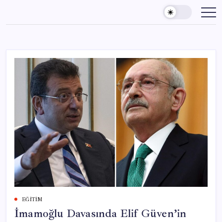
Skip
to
content
EĞITIM
İmamoğlu Davasında Elif Güven’in