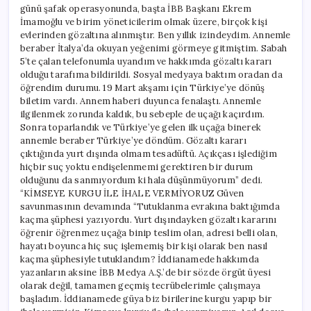
günü şafak operasyonunda, başta İBB Başkanı Ekrem
İmamoğlu ve birim yöneticilerim olmak üzere, birçok kişi
evlerinden gözaltına alınmıştır. Ben yıllık izindeydim. Annemle
beraber İtalya’da okuyan yeğenimi görmeye gitmiştim. Sabah
5’te çalan telefonumla uyandım ve hakkımda gözaltı kararı
olduğu tarafıma bildirildi. Sosyal medyaya baktım oradan da
öğrendim durumu. 19 Mart akşamı için Türkiye’ye dönüş
biletim vardı. Annem haberi duyunca fenalaştı. Annemle
ilgilenmek zorunda kaldık, bu sebeple de uçağı kaçırdım.
Sonra toparlandık ve Türkiye’ye gelen ilk uçağa binerek
annemle beraber Türkiye’ye döndüm. Gözaltı kararı
çıktığında yurt dışında olmam tesadüftü. Açıkçası işlediğim
hiçbir suç yoktu endişelenmemi gerektiren bir durum
olduğunu da sanmıyordum ki hala düşünmüyorum” dedi.
“KİMSEYE KURGU İLE İHALE VERMİYORUZ Güven
savunmasının devamında “Tutuklanma evrakına baktığımda
kaçma şüphesi yazıyordu. Yurt dışındayken gözaltı kararını
öğrenir öğrenmez uçağa binip teslim olan, adresi belli olan,
hayatı boyunca hiç suç işlememiş bir kişi olarak ben nasıl
kaçma şüphesiyle tutuklandım? İddianamede hakkımda
yazanların aksine İBB Medya A.Ş.’de bir sözde örgüt üyesi
olarak değil, tamamen geçmiş tecrübelerimle çalışmaya
başladım. İddianamede güya biz birilerine kurgu yapıp bir