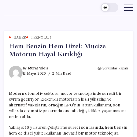
Skip
to
content
HABER
TEKNOLOJI
Hem Benzin Hem Dizel: Mucize
Motorun Hayal Kırıklığı
Hem
By
Murat Yıldız
yorumlar kapalı
Benzin
12 Mayıs 2026
2 Min Read
Hem
Dizel:
Mucize
Modern otomotiv sektörü, motor teknolojisinde sürekli bir
Motorun
evrim geçiriyor. Elektrikli motorların hızlı yükselişi ve
Hayal
Kırıklığı
alternatif yakıtların, örneğin LPG’nin, artan kullanımı, son
için
yıllarda otomotiv pazarında önemli değişiklikler yaşanmasına
neden oldu.
Yaklaşık 16 yıl süren geliştirme süreci sonrasında, hem benzin
hem de dizel yakıtı kullanan inovatif bir motor teknolojisi,