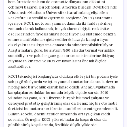
hem üreticilerin hem de otomotiv dünyasının dikkatini
çekmeyi başardı. Bu teknoloji, Amerika Birleşik Devletleri’nde
Wisconsin-Madison Üniversitesi tarafından geliştirilen
Reaktifite Kontrollü Sıkıştırmalı Ateşleme (RCCI) sistemini
içeriyor. RCCI, motorun yanma odasında iki farklı yakıtı eş
zamanlı olarak kullanarak, bu yakıtların değişik reaktivite
özelliklerinden faydalanmayı hedefliyor. Bu sistemde benzin,
emme manifolduna enjekte edilerek havayla karıştırılıyor,
dizel yakıt ise sıkıştırma esnasında silindire püskürtülüyor.
Araştırmalara göre, bu sistem %60’a kadar termal verimlilik
sunabiliyor ve pahalı egzoz gazı arıtma sistemlerine ihtiyaç
duymadan kirletici ve NOx emisyonlarını önemli ölçüde
azaltabiliyor.
RCCI teknolojisi başlangıçta oldukça etkileyici bir potansiyele
sahip görünüyordu ve içten yanmalı motorlar alanında devrim
niteliğinde bir yenilik olarak lanse edildi. Ancak, uygulamada
karşılaşılan zorluklar bu umudu büyük ölçüde sarstı. 2010
yılından bu yana, RCCI üzerine birçok bilimsel çalışma ve
deneysel prototip geliştirilmiş olsa da, henüz hiç bir otomobil
üreticisi bu motoru seri üretim modellerine entegre edemedi.
Bunun sebebi, önemli testler sırasında ortaya çıkan ciddi
sorunlar. Örneğin, RCCI yüksek hızlarda başarılı olsa da,
günlük sürüş koşullarında, özellikle düşük yüklerde