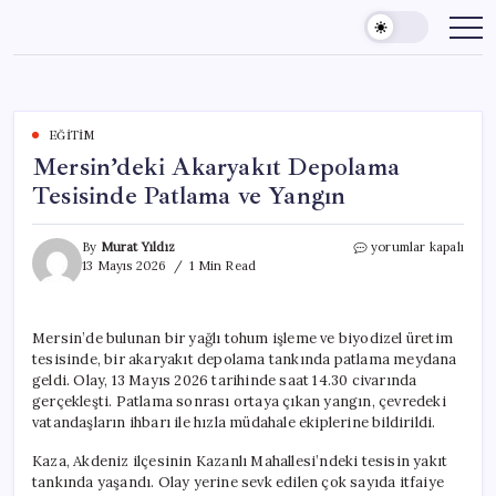
Skip
to
content
EĞITIM
Mersin’deki Akaryakıt Depolama
Tesisinde Patlama ve Yangın
Mersin’deki
By
Murat Yıldız
yorumlar kapalı
Akaryakıt
13 Mayıs 2026
1 Min Read
Depolama
Tesisinde
Patlama
Mersin’de bulunan bir yağlı tohum işleme ve biyodizel üretim
ve
tesisinde, bir akaryakıt depolama tankında patlama meydana
Yangın
için
geldi. Olay, 13 Mayıs 2026 tarihinde saat 14.30 civarında
gerçekleşti. Patlama sonrası ortaya çıkan yangın, çevredeki
vatandaşların ihbarı ile hızla müdahale ekiplerine bildirildi.
Kaza, Akdeniz ilçesinin Kazanlı Mahallesi’ndeki tesisin yakıt
tankında yaşandı. Olay yerine sevk edilen çok sayıda itfaiye