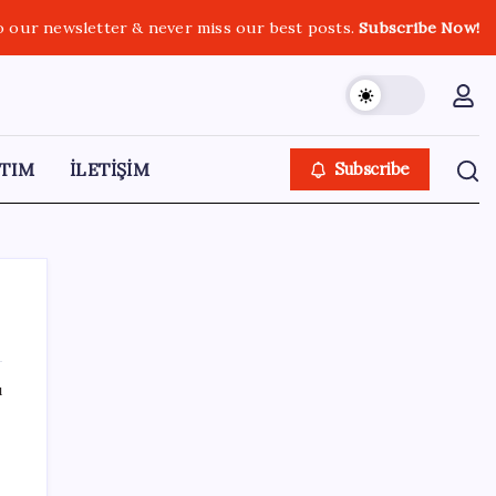
o our newsletter & never miss our best posts.
Subscribe Now!
TIM
İLETİŞİM
Subscribe
ı
SON YAZILAR
Canan Karatay sağlıklı yaşamın sırrını tek
tek açıkladı! ‘Botoksla düzelmez, bu mineral