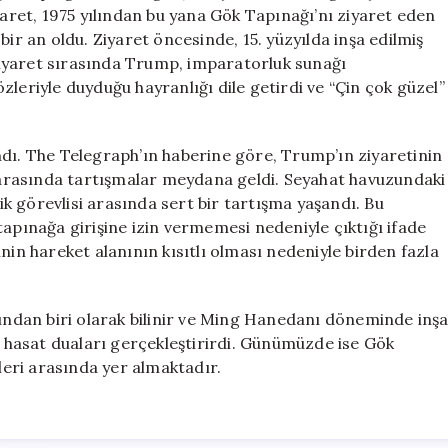
Güçleri
yaret, 1975 yılından bu yana Gök Tapınağı’nı ziyaret eden
Arasında
bir an oldu. Ziyaret öncesinde, 15. yüzyılda inşa edilmiş
Gergin
. Ziyaret sırasında Trump, imparatorluk sunağı
Anlar
leriyle duyduğu hayranlığı dile getirdi ve “Çin çok güzel”
için
ndı. The Telegraph’ın haberine göre, Trump’ın ziyaretinin
i arasında tartışmalar meydana geldi. Seyahat havuzundaki
lik görevlisi arasında sert bir tartışma yaşandı. Bu
a tapınağa girişine izin vermemesi nedeniyle çıktığı ifade
nin hareket alanının kısıtlı olması nedeniyle birden fazla
rından biri olarak bilinir ve Ming Hanedanı döneminde inş
li hasat duaları gerçekleştirirdi. Günümüzde ise Gök
rleri arasında yer almaktadır.