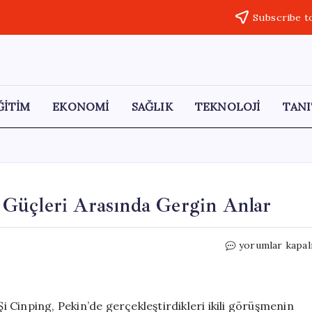
Subscribe t
ĞİTİM
EKONOMİ
SAĞLIK
TEKNOLOJİ
TANI
Güçleri Arasında Gergin Anlar
Pekin’de
yorumlar kapal
ABD
ve
Çin
Güvenlik
Cinping, Pekin’de gerçekleştirdikleri ikili görüşmenin