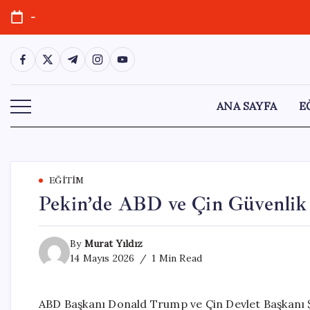
Skip
-
to
content
https://www.facebook.com/
https://twitter.com/
https://t.me/
https://www.instagram.com/
https://youtube.com/
ANA SAYFA
E
EĞITIM
Pekin’de ABD ve Çin Güvenlik 
By
Murat Yıldız
14 Mayıs 2026
1 Min Read
ABD Başkanı Donald Trump ve Çin Devlet Başkanı Şi 