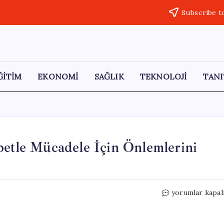
Subscribe t
ĞİTİM
EKONOMİ
SAĞLIK
TEKNOLOJİ
TANI
betle Mücadele İçin Önlemlerini
Ticaret
yorumlar kapal
Bakanlığı,
Haksız
Rekabetle