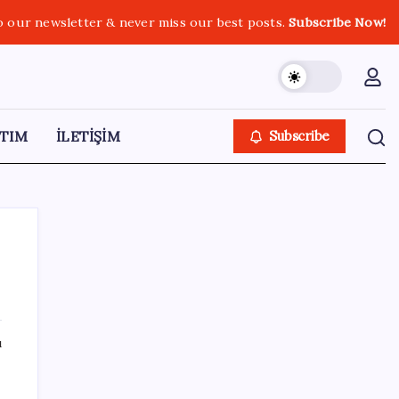
o our newsletter & never miss our best posts.
Subscribe Now!
TIM
İLETİŞİM
Subscribe
SON YAZILAR
ı
2026 KPSS Lise (Ortaöğretim) başvuruları
ne zaman? KPSS Ortaöğretim başvuruları