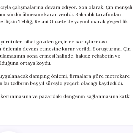
Mücadele
cıyla çalışmalarına devam ediyor. Son olarak, Çin menşeli
İçin
in sürdürülmesine karar verildi. Bakanlık tarafından
Önlemlerini
İlişkin Tebliğ, Resmi Gazete’de yayımlanarak geçerlilik
Sürdürüyor
için
 yürütülen nihai gözden geçirme soruşturması
 önlemin devam etmesine karar verildi. Soruşturma, Çin
ulamasının sona ermesi halinde, haksız rekabetin ve
olduğunu ortaya koydu.
a uygulanacak damping önlemi, firmalara göre metrekare
n bu tedbirin beş yıl süreyle geçerli olacağı kaydedildi.
erin korunmasına ve pazardaki dengenin sağlanmasına katkı