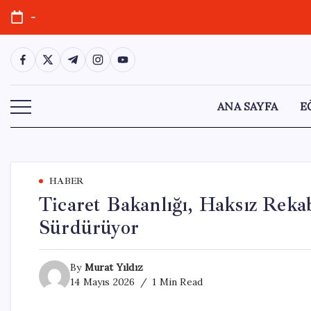
Skip
-
to
content
https://www.facebook.com/
https://twitter.com/
https://t.me/
https://www.instagram.com/
https://youtube.com/
ANA SAYFA
E
HABER
Ticaret Bakanlığı, Haksız Reka
Sürdürüyor
By
Murat Yıldız
14 Mayıs 2026
1 Min Read