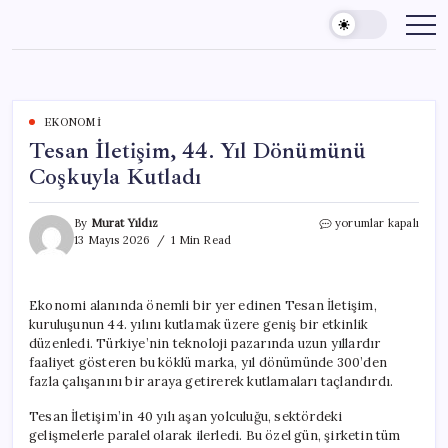
Skip
to
content
EKONOMI
Tesan İletişim, 44. Yıl Dönümünü
Coşkuyla Kutladı
Tesan
By
Murat Yıldız
yorumlar kapalı
İletişim,
13 Mayıs 2026
1 Min Read
44.
Yıl
Dönümünü
Ekonomi alanında önemli bir yer edinen Tesan İletişim,
Coşkuyla
kuruluşunun 44. yılını kutlamak üzere geniş bir etkinlik
Kutladı
için
düzenledi. Türkiye’nin teknoloji pazarında uzun yıllardır
faaliyet gösteren bu köklü marka, yıl dönümünde 300’den
fazla çalışanını bir araya getirerek kutlamaları taçlandırdı.
Tesan İletişim’in 40 yılı aşan yolculuğu, sektördeki
gelişmelerle paralel olarak ilerledi. Bu özel gün, şirketin tüm