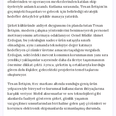
ofislerinden ve operasyon merkezlerinden katılan ekip
üyeleriyle anlam kazandı. Kutlama sırasında, Tesan İletişim’in
geçmişteki başarıları ve gelecek için belirlediği stratejik
hedefler detaylı bir şekilde masaya yatırıldı.
Şirket kültüründe aidiyet duygusunu ön planda tutan Tesan
İletişim, modern çalışma yöntemlerini benimseyerek personel
motivasyonunu artırmaya odaklanıyor. Genel Müdür Ahmet
Erdoğan, bu yolculuğun sadece ürün satışıyla sınırlı
olmadığını, aynı zamanda teknolojiye değer katmayı
hedefleyen çözümler üretme amacını taşıdığını vurguladı.
Erdoğan, sektördeki mevcut konumun korunmasının yanı sıra
yenilikçi yaklaşımlar sayesinde daha da ileriye taşınmasının
önemine dikkat çekti. Ayrıca, şirketin iş ortaklarıyla kurduğu
güven dolu ilişkiler, gelecekteki projelerin temel taşlarını
oluşturuyor.
Tesan İletişim, ttec markası altında sunduğu geniş ürün
yelpazesiyle bireysel ve kurumsal kullanıcıların ihtiyaçlarına
karşılık veriyor. Mobil aksesuarlar ve ses teknolojileri gibi
alanlarda faaliyet gösteren şirket, günlük yaşamın
vazgeçilmez unsurlarından biri haline gelen şarj çözümleri ve
koruyucu elektronik ekipmanlarda uzmanlaşmış durumda.