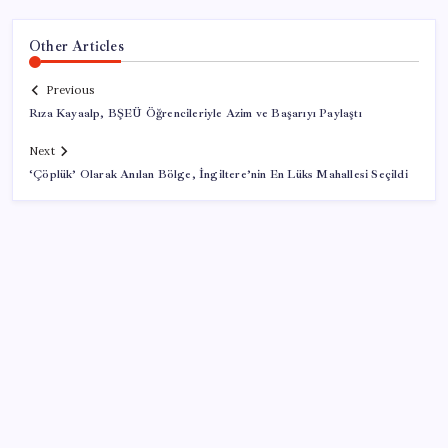
Other Articles
Previous
Rıza Kayaalp, BŞEÜ Öğrencileriyle Azim ve Başarıyı Paylaştı
Next
‘Çöplük’ Olarak Anılan Bölge, İngiltere’nin En Lüks Mahallesi Seçildi
SON YAZILAR
Canan Karatay sağlıklı yaşamın sırrını tek tek