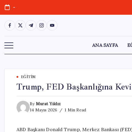
Skip
-
to
content
https://www.facebook.com/
https://twitter.com/
https://t.me/
https://www.instagram.com/
https://youtube.com/
ANA SAYFA
E
EĞITIM
Trump, FED Başkanlığına Kevi
By
Murat Yıldız
14 Mayıs 2026
1 Min Read
ABD Başkanı Donald Trump, Merkez Bankası (FED) b