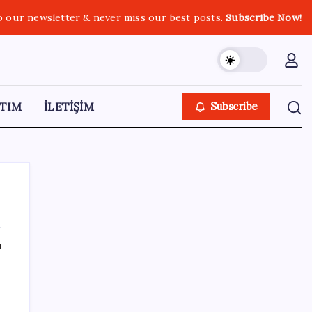
o our newsletter & never miss our best posts.
Subscribe Now!
TIM
İLETİŞİM
Subscribe
ı
SON YAZILAR
Konutlar Ekim 2026’da tamam