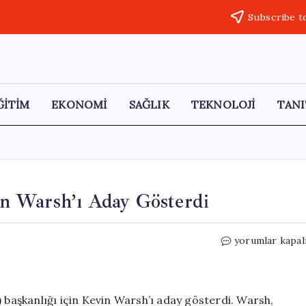
Subscribe t
ĞİTİM
EKONOMİ
SAĞLIK
TEKNOLOJİ
TANI
n Warsh’ı Aday Gösterdi
Trump,
yorumlar kapal
FED
Başkanlığına
Kevin
Warsh’ı
aşkanlığı için Kevin Warsh’ı aday gösterdi. Warsh,