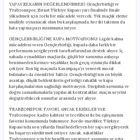
YAPAY ZEKANIN DEĞERLENDİRMESİ: Gençlerbirliği ve
Trabzonspor, Ziraat Türkiye Kupası yarı finalinde finale
yükselmek için zorlu bir mücadele verecek. Tek maçlık eleme
usulüyle oynanacak olan bu karşılaşmada, her iki takımın da
hata yapma payı minimuma iniyor.
GENÇLERBİRLİĞİ’NE KUPA MOTİVASYONU: Ligde kalma
mücadelesi veren Gençlerbirliği, kupada daha farklı bir
performans sergileyerek taraftarlarından destek alıyor. İç
sahada oynadıkları maçlarda, güçlü bir savunma anlayışı
benimseden kırmızı-siyahlılar, hızlı geçiş oyunuyla dikkat
çekiyor. Son lig maçında Kasımpaşa’yı yenerek moral
bulmaları da önemli bir faktör. Gençlerbirliği’nin en büyük
avantajı, düşük beklentilerin getirdiği rahatlık ve kupa
karşılaşmalarının sağladığı motivasyon. Disiplinli savunma ve
doğru zamanlamalarla yapılacak kontrataklar, maçın seyrini
değiştirebilecek unsurlar arasında yer alıyor.
TRABZONSPOR: FAVORİ, ANCAK EKSİKLER VAR:
Trabzonspor, kadro kalitesi ve tecrübesi ile bu eşleşmenin
favorisi konumunda bulunuyor. Bordo-mavililer, Türkiye
Kupası’nda son yıllarda final hedefleyen bir yapı sergileyerek
bu başarıyı sürdürmek istiyor. Ancak, sakatlıklar
Trabzonspor için bir handikap yaratıyor; savunma ve orta