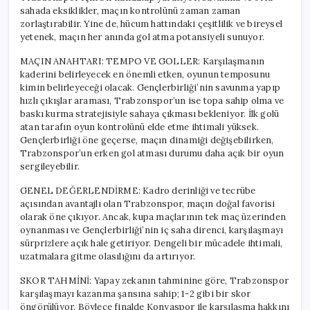
sahada eksiklikler, maçın kontrolünü zaman zaman
zorlaştırabilir. Yine de, hücum hattındaki çeşitlilik ve bireysel
yetenek, maçın her anında gol atma potansiyeli sunuyor.
MAÇIN ANAHTARI: TEMPO VE GOLLER: Karşılaşmanın
kaderini belirleyecek en önemli etken, oyunun temposunu
kimin belirleyeceği olacak. Gençlerbirliği’nin savunma yapıp
hızlı çıkışlar araması, Trabzonspor’un ise topa sahip olma ve
baskı kurma stratejisiyle sahaya çıkması bekleniyor. İlk golü
atan tarafın oyun kontrolünü elde etme ihtimali yüksek.
Gençlerbirliği öne geçerse, maçın dinamiği değişebilirken,
Trabzonspor’un erken gol atması durumu daha açık bir oyun
sergileyebilir.
GENEL DEĞERLENDİRME: Kadro derinliği ve tecrübe
açısından avantajlı olan Trabzonspor, maçın doğal favorisi
olarak öne çıkıyor. Ancak, kupa maçlarının tek maç üzerinden
oynanması ve Gençlerbirliği’nin iç saha direnci, karşılaşmayı
sürprizlere açık hale getiriyor. Dengeli bir mücadele ihtimali,
uzatmalara gitme olasılığını da artırıyor.
SKOR TAHMİNİ: Yapay zekanın tahminine göre, Trabzonspor
karşılaşmayı kazanma şansına sahip; 1-2 gibi bir skor
öngörülüyor. Böylece finalde Konyaspor ile karşılaşma hakkını