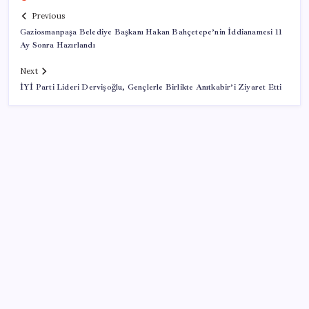
Previous
Gaziosmanpaşa Belediye Başkanı Hakan Bahçetepe’nin İddianamesi 11
Ay Sonra Hazırlandı
Next
İYİ Parti Lideri Dervişoğlu, Gençlerle Birlikte Anıtkabir’i Ziyaret Etti
SON YAZILAR
Ona yatıran köşeyi döndü: Yılbaşından beri en çok
kazandıran oldu
OpenAI’ın İlk Cihazı için Fiyat ve Tasarım Belli Oldu