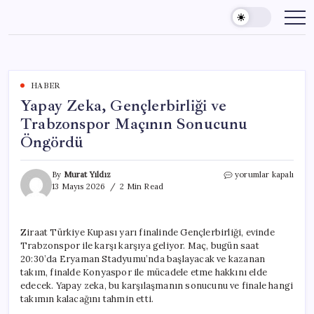
Skip
to
content
HABER
Yapay Zeka, Gençlerbirliği ve
Trabzonspor Maçının Sonucunu
Öngördü
Yapay
By
Murat Yıldız
yorumlar kapalı
Zeka,
13 Mayıs 2026
2 Min Read
Gençlerbirliği
ve
Trabzonspor
Ziraat Türkiye Kupası yarı finalinde Gençlerbirliği, evinde
Maçının
Trabzonspor ile karşı karşıya geliyor. Maç, bugün saat
Sonucunu
Öngördü
20:30’da Eryaman Stadyumu’nda başlayacak ve kazanan
için
takım, finalde Konyaspor ile mücadele etme hakkını elde
edecek. Yapay zeka, bu karşılaşmanın sonucunu ve finale hangi
takımın kalacağını tahmin etti.