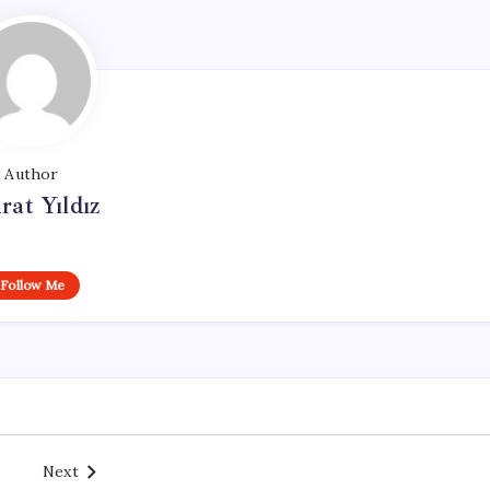
Author
at Yıldız
Follow Me
Next