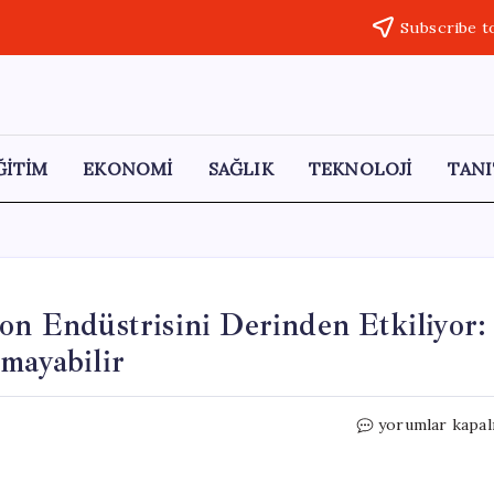
Subscribe t
ĞİTİM
EKONOMİ
SAĞLIK
TEKNOLOJİ
TANI
on Endüstrisini Derinden Etkiliyor:
mayabilir
7
yorumlar kapal
Metrelik
Yenilikçi
Köprü,