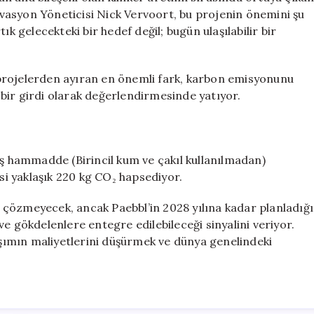
vasyon Yöneticisi Nick Vervoort, bu projenin önemini şu
ık gelecekteki bir hedef değil; bugün ulaşılabilir bir
projelerden ayıran en önemli fark, karbon emisyonunu
i bir girdi olarak değerlendirmesinde yatıyor.
 hammadde (Birincil kum ve çakıl kullanılmadan)
i yaklaşık 220 kg CO₂ hapsediyor.
ni çözmeyecek, ancak Paebbl’in 2028 yılına kadar planladığı
ı ve gökdelenlere entegre edilebileceği sinyalini veriyor.
rışımın maliyetlerini düşürmek ve dünya genelindeki