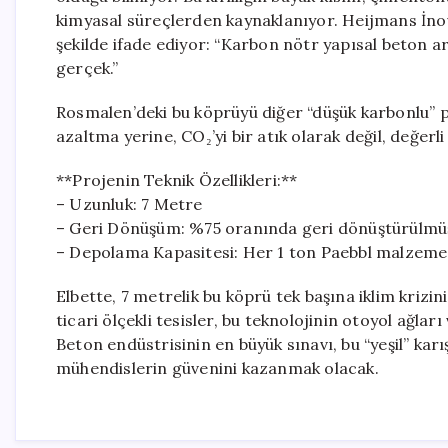
kimyasal süreçlerden kaynaklanıyor. Heijmans İno
şekilde ifade ediyor: “Karbon nötr yapısal beton art
gerçek.”
Rosmalen’deki bu köprüyü diğer “düşük karbonlu” 
azaltma yerine, CO₂’yi bir atık olarak değil, değerl
**Projenin Teknik Özellikleri:**
– Uzunluk: 7 Metre
– Geri Dönüşüm: %75 oranında geri dönüştürülmüş
– Depolama Kapasitesi: Her 1 ton Paebbl malzemes
Elbette, 7 metrelik bu köprü tek başına iklim krizi
ticari ölçekli tesisler, bu teknolojinin otoyol ağlar
Beton endüstrisinin en büyük sınavı, bu “yeşil” ka
mühendislerin güvenini kazanmak olacak.