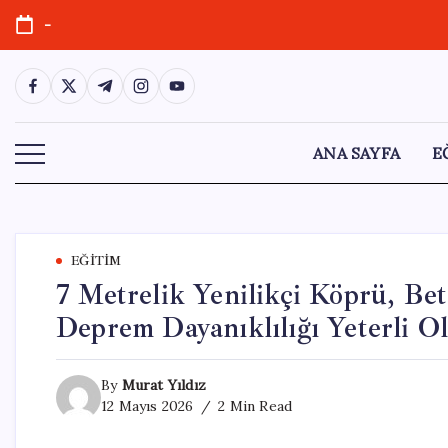
Skip
-
to
content
https://www.facebook.com/
https://twitter.com/
https://t.me/
https://www.instagram.com/
https://youtube.com/
ANA SAYFA
E
EĞITIM
7 Metrelik Yenilikçi Köprü, Bet
Deprem Dayanıklılığı Yeterli Ol
By
Murat Yıldız
12 Mayıs 2026
2 Min Read