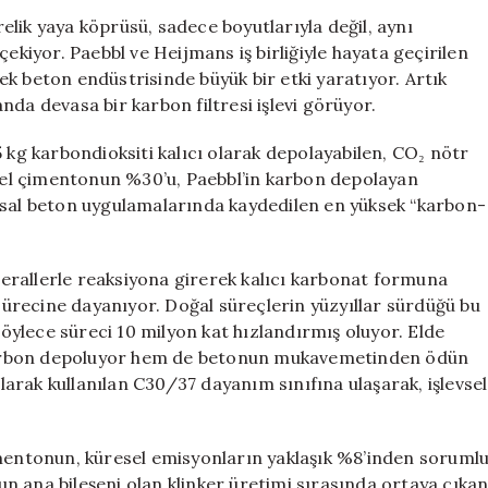
Beton
lik yaya köprüsü, sadece boyutlarıyla değil, aynı
Endüstrisini
çekiyor. Paebbl ve Heijmans iş birliğiyle hayata geçirilen
Derinden
k beton endüstrisinde büyük bir etki yaratıyor. Artık
Etkiliyor:
da devasa bir karbon filtresi işlevi görüyor.
Deprem
Dayanıklılığı
 kg karbondioksiti kalıcı olarak depolayabilen, CO₂ nötr
Yeterli
ksel çimentonun %30’u, Paebbl’in karbon depolayan
Olmayabilir
ısal beton uygulamalarında kaydedilen en yüksek “karbon-
için
inerallerle reaksiyona girerek kalıcı karbonat formuna
ürecine dayanıyor. Doğal süreçlerin yüzyıllar sürdüğü bu
ylece süreci 10 milyon kat hızlandırmış oluyor. Elde
karbon depoluyor hem de betonun mukavemetinden ödün
arak kullanılan C30/37 dayanım sınıfına ulaşarak, işlevsel
imentonun, küresel emisyonların yaklaşık %8’inden soruml
nun ana bileşeni olan klinker üretimi sırasında ortaya çıka