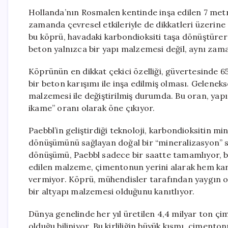
Hollanda’nın Rosmalen kentinde inşa edilen 7 metre
zamanda çevresel etkileriyle de dikkatleri üzerine 
bu köprü, havadaki karbondioksiti taşa dönüştürere
beton yalnızca bir yapı malzemesi değil, aynı zaman
Köprünün en dikkat çekici özelliği, güvertesinde 65
bir beton karışımı ile inşa edilmiş olması. Gelene
malzemesi ile değiştirilmiş durumda. Bu oran, yap
ikame” oranı olarak öne çıkıyor.
Paebbl’in geliştirdiği teknoloji, karbondioksitin m
dönüşümünü sağlayan doğal bir “mineralizasyon” s
dönüşümü, Paebbl sadece bir saatte tamamlıyor, bö
edilen malzeme, çimentonun yerini alarak hem 
vermiyor. Köprü, mühendisler tarafından yaygın ol
bir altyapı malzemesi olduğunu kanıtlıyor.
Dünya genelinde her yıl üretilen 4,4 milyar ton ç
olduğu biliniyor. Bu kirliliğin büyük kısmı, çimento