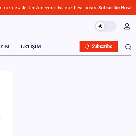
o our newsletter & never miss our best posts.
Subscribe Now!
TIM
İLETİŞİM
Subscribe
SON YAZILAR
ı
Canan Karatay sağlıklı yaşamın sırrını tek
tek açıkladı! ‘Botoksla düzelmez, bu mineral