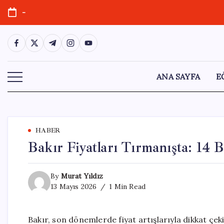
Skip
-
to
content
https://www.facebook.com/
https://twitter.com/
https://t.me/
https://www.instagram.com/
https://youtube.com/
ANA SAYFA
E
HABER
Bakır Fiyatları Tırmanışta: 14 
By
Murat Yıldız
13 Mayıs 2026
1 Min Read
Bakır, son dönemlerde fiyat artışlarıyla dikkat ç