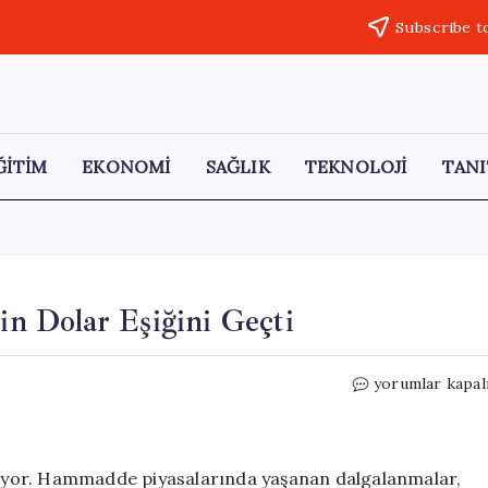
Subscribe t
ĞİTİM
EKONOMİ
SAĞLIK
TEKNOLOJİ
TANI
Bin Dolar Eşiğini Geçti
Bakır
yorumlar kapal
Fiyatları
Tırmanışta:
14
Bin
ekiyor. Hammadde piyasalarında yaşanan dalgalanmalar,