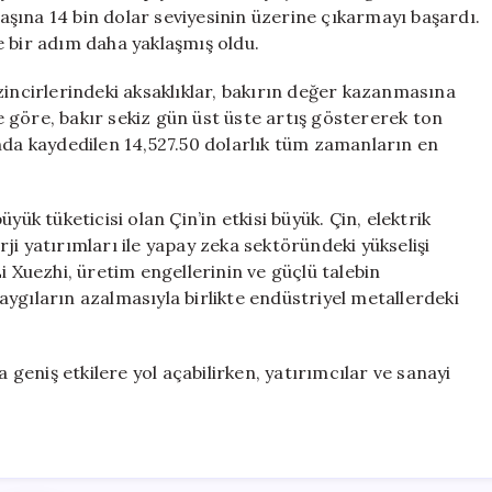
Dolar
başına 14 bin dolar seviyesinin üzerine çıkarmayı başardı.
Eşiğini
ye bir adım daha yaklaşmış oldu.
Geçti
için
zincirlerindeki aksaklıklar, bakırın değer kazanmasına
 göre, bakır sekiz gün üst üste artış göstererek ton
nda kaydedilen 14,527.50 dolarlık tüm zamanların en
yük tüketicisi olan Çin’in etkisi büyük. Çin, elektrik
i yatırımları ile yapay zeka sektöründeki yükselişi
i Xuezhi, üretim engellerinin ve güçlü talebin
 kaygıların azalmasıyla birlikte endüstriyel metallerdeki
a geniş etkilere yol açabilirken, yatırımcılar ve sanayi