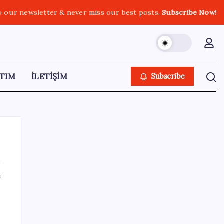
o our newsletter & never miss our best posts.
Subscribe Now!
TIM
İLETİŞİM
Subscribe
ı
SON YAZILAR
BDDK’den tasarruf finansman şirketlerine
yeni düzenleme