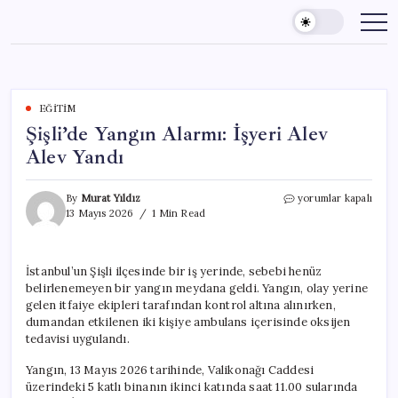
Skip
to
content
EĞITIM
Şişli’de Yangın Alarmı: İşyeri Alev
Alev Yandı
Şişli’de
By
Murat Yıldız
yorumlar kapalı
Yangın
13 Mayıs 2026
1 Min Read
Alarmı:
İşyeri
Alev
İstanbul’un Şişli ilçesinde bir iş yerinde, sebebi henüz
Alev
belirlenemeyen bir yangın meydana geldi. Yangın, olay yerine
Yandı
için
gelen itfaiye ekipleri tarafından kontrol altına alınırken,
dumandan etkilenen iki kişiye ambulans içerisinde oksijen
tedavisi uygulandı.
Yangın, 13 Mayıs 2026 tarihinde, Valikonağı Caddesi
üzerindeki 5 katlı binanın ikinci katında saat 11.00 sularında