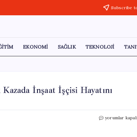
Subscribe t
ĞİTİM
EKONOMİ
SAĞLIK
TEKNOLOJİ
TANI
 Kazada İnşaat İşçisi Hayatını
Ehliyetsiz
yorumlar kapal
Sürücünün
Yol
Açtığı