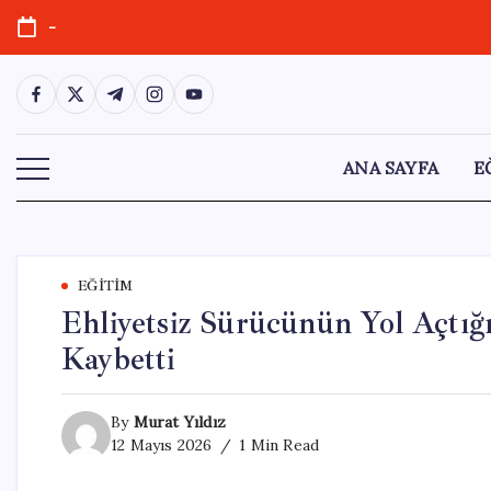
Skip
-
to
content
https://www.facebook.com/
https://twitter.com/
https://t.me/
https://www.instagram.com/
https://youtube.com/
ANA SAYFA
E
EĞITIM
Ehliyetsiz Sürücünün Yol Açtığı
Kaybetti
By
Murat Yıldız
12 Mayıs 2026
1 Min Read