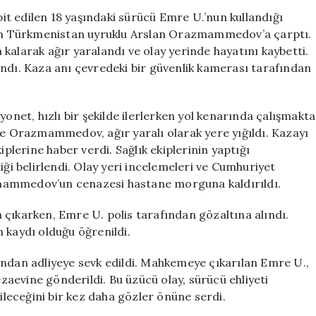
Kazada
spit edilen 18 yaşındaki sürücü Emre U.’nun kullandığı
İnşaat
ışan Türkmenistan uyruklu Arslan Orazmammedov’a çarptı.
İşçisi
arak ağır yaralandı ve olay yerinde hayatını kaybetti.
Hayatını
andı. Kaza anı çevredeki bir güvenlik kamerası tarafından
Kaybetti
için
yonet, hızlı bir şekilde ilerlerken yol kenarında çalışmakta
 Orazmammedov, ağır yaralı olarak yere yığıldı. Kazayı
iplerine haber verdi. Sağlık ekiplerinin yaptığı
 belirlendi. Olay yeri incelemeleri ve Cumhuriyet
mammedov’un cenazesi hastane morguna kaldırıldı.
 çıkarken, Emre U. polis tarafından gözaltına alındı.
 kaydı olduğu öğrenildi.
ından adliyeye sevk edildi. Mahkemeye çıkarılan Emre U.,
aevine gönderildi. Bu üzücü olay, sürücü ehliyeti
eceğini bir kez daha gözler önüne serdi.