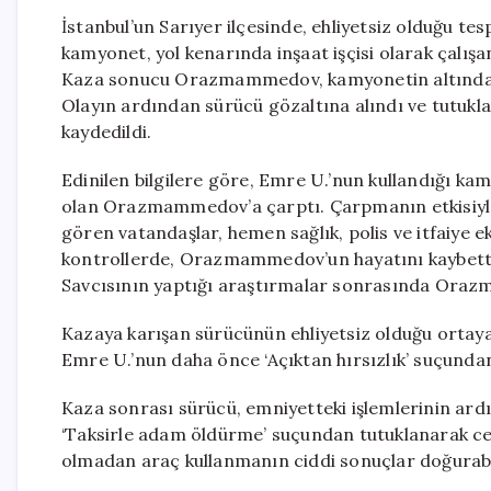
İstanbul’un Sarıyer ilçesinde, ehliyetsiz olduğu te
kamyonet, yol kenarında inşaat işçisi olarak çal
Kaza sonucu Orazmammedov, kamyonetin altında kal
Olayın ardından sürücü gözaltına alındı ve tutukl
kaydedildi.
Edinilen bilgilere göre, Emre U.’nun kullandığı kam
olan Orazmammedov’a çarptı. Çarpmanın etkisiyle
gören vatandaşlar, hemen sağlık, polis ve itfaiye ek
kontrollerde, Orazmammedov’un hayatını kaybettiği
Savcısının yaptığı araştırmalar sonrasında Oraz
Kazaya karışan sürücünün ehliyetsiz olduğu ortaya
Emre U.’nun daha önce ‘Açıktan hırsızlık’ suçundan
Kaza sonrası sürücü, emniyetteki işlemlerinin ard
‘Taksirle adam öldürme’ suçundan tutuklanarak cez
olmadan araç kullanmanın ciddi sonuçlar doğurabil