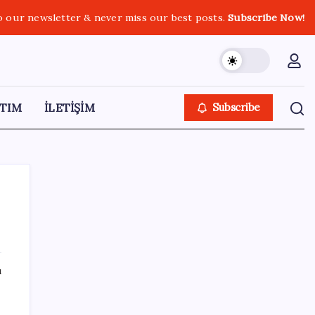
o our newsletter & never miss our best posts.
Subscribe Now!
TIM
İLETİŞİM
Subscribe
SON YAZILAR
ı
Canan Karatay sağlıklı yaşamın sırrını tek
tek açıkladı! ‘Botoksla düzelmez, bu mineral