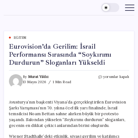
Skip
to
content
EĞITIM
Eurovision’da Gerilim: İsrail
Performansı Sırasında “Soykırımı
Durdurun” Sloganları Yükseldi
Eurovision’da
By
Murat Yıldız
yorumlar kapalı
Gerilim:
13 Mayıs 2026
1 Min Read
İsrail
Performansı
Sırasında
Avusturya’nın başkenti Viyana’da gerçekleştirilen Eurovision
“Soykırımı
Şarkı Yarışması’nın 70. yılına özel ilk yarı finalinde, İsrail
Durdurun”
Sloganları
temsilcisi Noam Bettan sahne alırken büyük bir protesto
Yükseldi
yaşandı. Salondan yükselen “Soykırımı durdurun” sloganları,
için
gecenin en dikkat çekici anlarından birini oluşturdu.
Wiener Stadthalle’deki etkinlik, siyasi gerilim ve katılımcı