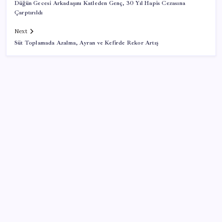
Düğün Gecesi Arkadaşını Katleden Genç, 30 Yıl Hapis Cezasına
Çarptırıldı
Next
Süt Toplamada Azalma, Ayran ve Kefirde Rekor Artış
SON YAZILAR
Canan Karatay sağlıklı yaşamın sırrını tek tek
açıkladı! ‘Botoksla düzelmez, bu mineral şart’
Bakan Göktaş: Yangından etkilenen illerimize 25
milyon lira kaynak aktardık