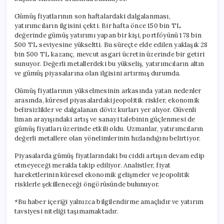
Gümüş fiyatlarının son haftalardaki dalgalanması,
yatırımcıların ilgisini çekti. Bir hafta önce 150 bin TL
değerinde gümüş yatırımı yapan bir kişi, portföyünü 178 bin
500 TL seviyesine yükseltti. Bu süreçte elde edilen yaklaşık 28
bin 500 TL kazanç, mevcut asgari ücretin üzerinde bir getiri
sunuyor. Değerli metallerdeki bu yükseliş, yatırımcıların altın
ve gümüş piyasalarına olan ilgisini artırmış durumda.
Gümüş fiyatlarının yükselmesinin arkasında yatan nedenler
arasında, küresel piyasalardaki jeopolitik riskler, ekonomik
belirsizlikler ve dalgalanan döviz kurları yer alıyor. Güvenli
liman arayışındaki artış ve sanayi talebinin güçlenmesi de
gümüş fiyatları üzerinde etkili oldu. Uzmanlar, yatırımcıların
değerli metallere olan yönelimlerinin hızlandığını belirtiyor.
Piyasalarda gümüş fiyatlarındaki bu ciddi artışın devam edip
etmeyeceği merakla takip ediliyor. Analistler, fiyat
hareketlerinin küresel ekonomik gelişmeler ve jeopolitik
risklerle şekilleneceği öngörüsünde bulunuyor.
*Bu haber içeriği yalnızca bilgilendirme amaçlıdır ve yatırım
tavsiyesi niteliği taşımamaktadır.