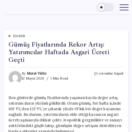
Skip
to
content
HABER
Gümüş Fiyatlarında Rekor Artış:
Yatırımcılar Haftada Asgari Ücreti
Geçti
Gümüş
By
Murat Yıldız
yorumlar kapalı
Fiyatlarında
12 Mayıs 2026
1 Min Read
Rekor
Artış:
Yatırımcılar
Son günlerde gümüş fiyatlarında yaşanan kayda değer artış,
Haftada
yatırımcıların yüzünü güldürdü. Gram gümüş, bir hafta içinde
Asgari
Ücreti
105 TL’den 125 TL’ye çıkarak yüzde 19’luk bir değer kazanımı
Geçti
sağladı. Bu durum, yatırımcıların elde ettiği kazancın asgari
için
ücreti aşmasıyla dikkat çekti. Jeopolitik gerginlikler ve sanayi
sektöründeki güçlü talep, gümüşün değer artışını destekleyen
başlıca etkenler arasında bulunuyor.