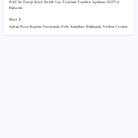
BAE’de Enerji Krizi: Kritik Gaz Tesisinin Yeniden Açılması 2027’yi
Bulacak
Next
Ayhan Bora Kaplan Davasında Polis Sanıkları Hakkında Verilen Cezalar
SON YAZILAR
Konutlar Ekim 2026’da tamam
VakıfBank ikinci çeyrekte 16,7 milyar TL net kâr elde
etti
Zihin Okuyan Yapay Zeka Firması: Beynini Okutana