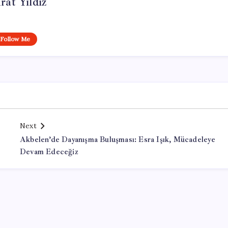
at Yıldız
Follow Me
Next
Akbelen’de Dayanışma Buluşması: Esra Işık, Mücadeleye
Devam Edeceğiz