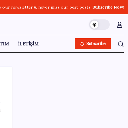
o our newsletter & never miss our best posts.
Subscribe Now!
TIM
İLETİŞİM
Subscribe
SON YAZILAR
ı
BDDK’den tasarruf finansman şirketlerine
yeni düzenleme