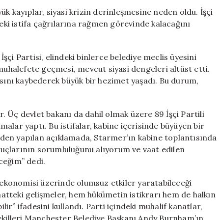
89
k kayıplar, siyasi krizin derinleşmesine neden oldu. İşçi
Vekil
deki istifa çağrılarına rağmen görevinde kalacağını
İstifasını
Açıkladı,
Starmer
çi Partisi, elindeki binlerce belediye meclis üyesini
Direniş
muhalefete geçmesi, mevcut siyasi dengeleri altüst etti.
Gösterdi
’sını kaybederek büyük bir hezimet yaşadı. Bu durum,
için
or. Üç devlet bakanı da dahil olmak üzere 89 İşçi Partili
amalar yaptı. Bu istifalar, kabine içerisinde büyüyen bir
i’nden yapılan açıklamada, Starmer’ın kabine toplantısında
onuçlarının sorumluluğunu alıyorum ve vaat edilen
ceğim” dedi.
e ekonomisi üzerinde olumsuz etkiler yaratabileceği
tteki gelişmeler, hem hükümetin istikrarı hem de halkın
r” ifadesini kullandı. Parti içindeki muhalif kanatlar,
vekilleri Manchester Belediye Başkanı Andy Burnham’ın