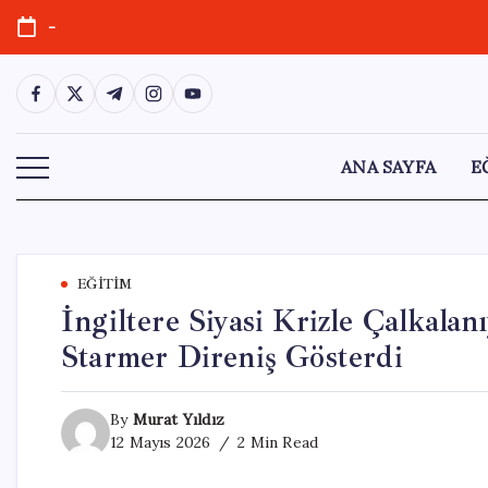
Skip
-
to
content
https://www.facebook.com/
https://twitter.com/
https://t.me/
https://www.instagram.com/
https://youtube.com/
ANA SAYFA
E
EĞITIM
İngiltere Siyasi Krizle Çalkalanı
Starmer Direniş Gösterdi
By
Murat Yıldız
12 Mayıs 2026
2 Min Read