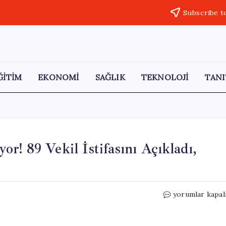
Subscribe t
ĞİTİM
EKONOMİ
SAĞLIK
TEKNOLOJİ
TANI
yor! 89 Vekil İstifasını Açıkladı,
İngiltere
yorumlar kapal
Siyasi
Krizle
Çalkalanıyor!