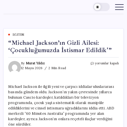
Skip
to
content
EĞITIM
“Michael Jackson’ın Gizli Ailesi:
‘Çocukluğumuzda İstismar Edildik'”
“Michael
By
Murat Yıldız
yorumlar kapalı
Jackson’ın
12 Mayıs 2026
2 Min Read
Gizli
Ailesi:
‘Çocukluğumuzda
Michael Jackson ile ilgili yeni ve çarpıcı iddialar uluslararası
İstismar
basında gündem oldu. Jackson’ın yakın çevresinde yıllarca
Edildik'”
için
bulunan Cascio kardeşler, katıldıkları bir televizyon
programında, çocuk yaşta sistematik olarak manipüle
edildiklerini ve cinsel istismara uğradıklarını iddia etti. ABD
merkezli “60 Minutes Australia” programında yer alan
kardeşler, ayrıca Jackson’ın onlara reçeteli ilaçlar verdiğini
öne sürdüler.