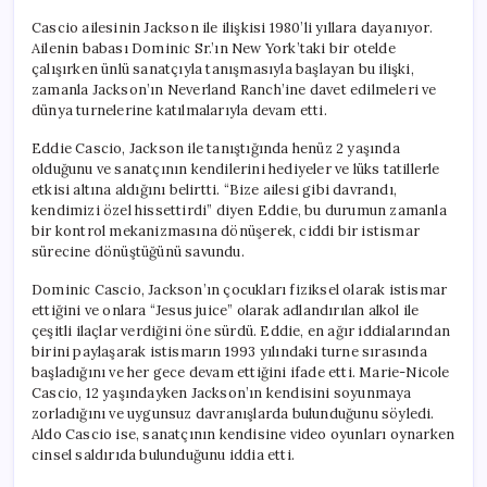
Cascio ailesinin Jackson ile ilişkisi 1980’li yıllara dayanıyor.
Ailenin babası Dominic Sr.’ın New York’taki bir otelde
çalışırken ünlü sanatçıyla tanışmasıyla başlayan bu ilişki,
zamanla Jackson’ın Neverland Ranch’ine davet edilmeleri ve
dünya turnelerine katılmalarıyla devam etti.
Eddie Cascio, Jackson ile tanıştığında henüz 2 yaşında
olduğunu ve sanatçının kendilerini hediyeler ve lüks tatillerle
etkisi altına aldığını belirtti. “Bize ailesi gibi davrandı,
kendimizi özel hissettirdi” diyen Eddie, bu durumun zamanla
bir kontrol mekanizmasına dönüşerek, ciddi bir istismar
sürecine dönüştüğünü savundu.
Dominic Cascio, Jackson’ın çocukları fiziksel olarak istismar
ettiğini ve onlara “Jesus juice” olarak adlandırılan alkol ile
çeşitli ilaçlar verdiğini öne sürdü. Eddie, en ağır iddialarından
birini paylaşarak istismarın 1993 yılındaki turne sırasında
başladığını ve her gece devam ettiğini ifade etti. Marie-Nicole
Cascio, 12 yaşındayken Jackson’ın kendisini soyunmaya
zorladığını ve uygunsuz davranışlarda bulunduğunu söyledi.
Aldo Cascio ise, sanatçının kendisine video oyunları oynarken
cinsel saldırıda bulunduğunu iddia etti.