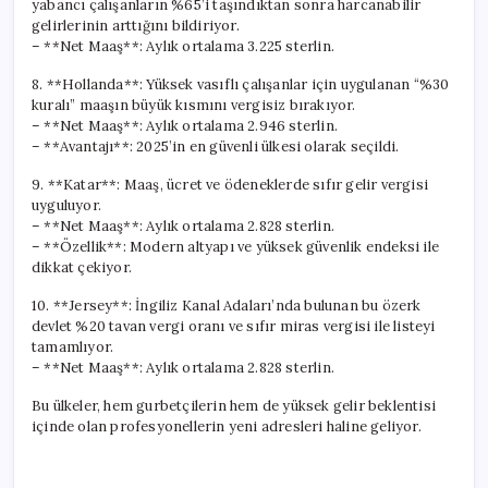
yabancı çalışanların %65’i taşındıktan sonra harcanabilir
gelirlerinin arttığını bildiriyor.
– **Net Maaş**: Aylık ortalama 3.225 sterlin.
8. **Hollanda**: Yüksek vasıflı çalışanlar için uygulanan “%30
kuralı” maaşın büyük kısmını vergisiz bırakıyor.
– **Net Maaş**: Aylık ortalama 2.946 sterlin.
– **Avantajı**: 2025’in en güvenli ülkesi olarak seçildi.
9. **Katar**: Maaş, ücret ve ödeneklerde sıfır gelir vergisi
uyguluyor.
– **Net Maaş**: Aylık ortalama 2.828 sterlin.
– **Özellik**: Modern altyapı ve yüksek güvenlik endeksi ile
dikkat çekiyor.
10. **Jersey**: İngiliz Kanal Adaları’nda bulunan bu özerk
devlet %20 tavan vergi oranı ve sıfır miras vergisi ile listeyi
tamamlıyor.
– **Net Maaş**: Aylık ortalama 2.828 sterlin.
Bu ülkeler, hem gurbetçilerin hem de yüksek gelir beklentisi
içinde olan profesyonellerin yeni adresleri haline geliyor.