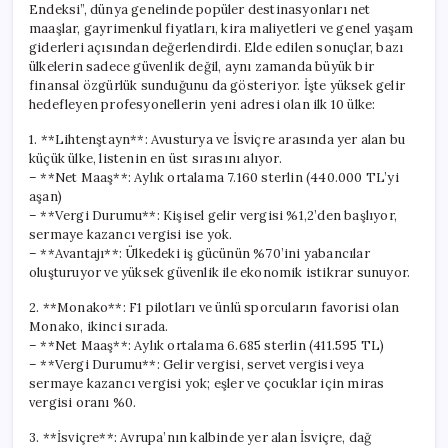
Endeksi”, dünya genelinde popüler destinasyonları net
maaşlar, gayrimenkul fiyatları, kira maliyetleri ve genel yaşam
giderleri açısından değerlendirdi. Elde edilen sonuçlar, bazı
ülkelerin sadece güvenlik değil, aynı zamanda büyük bir
finansal özgürlük sunduğunu da gösteriyor. İşte yüksek gelir
hedefleyen profesyonellerin yeni adresi olan ilk 10 ülke:
1. **Lihtenştayn**: Avusturya ve İsviçre arasında yer alan bu
küçük ülke, listenin en üst sırasını alıyor.
– **Net Maaş**: Aylık ortalama 7.160 sterlin (440.000 TL’yi
aşan)
– **Vergi Durumu**: Kişisel gelir vergisi %1,2’den başlıyor,
sermaye kazancı vergisi ise yok.
– **Avantajı**: Ülkedeki iş gücünün %70’ini yabancılar
oluşturuyor ve yüksek güvenlik ile ekonomik istikrar sunuyor.
2. **Monako**: F1 pilotları ve ünlü sporcuların favorisi olan
Monako, ikinci sırada.
– **Net Maaş**: Aylık ortalama 6.685 sterlin (411.595 TL)
– **Vergi Durumu**: Gelir vergisi, servet vergisi veya
sermaye kazancı vergisi yok; eşler ve çocuklar için miras
vergisi oranı %0.
3. **İsviçre**: Avrupa’nın kalbinde yer alan İsviçre, dağ