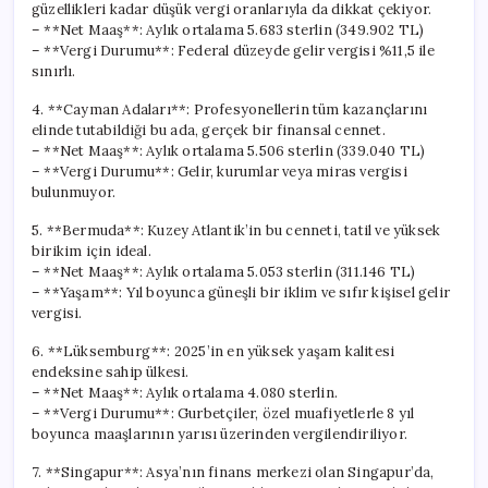
güzellikleri kadar düşük vergi oranlarıyla da dikkat çekiyor.
– **Net Maaş**: Aylık ortalama 5.683 sterlin (349.902 TL)
– **Vergi Durumu**: Federal düzeyde gelir vergisi %11,5 ile
sınırlı.
4. **Cayman Adaları**: Profesyonellerin tüm kazançlarını
elinde tutabildiği bu ada, gerçek bir finansal cennet.
– **Net Maaş**: Aylık ortalama 5.506 sterlin (339.040 TL)
– **Vergi Durumu**: Gelir, kurumlar veya miras vergisi
bulunmuyor.
5. **Bermuda**: Kuzey Atlantik’in bu cenneti, tatil ve yüksek
birikim için ideal.
– **Net Maaş**: Aylık ortalama 5.053 sterlin (311.146 TL)
– **Yaşam**: Yıl boyunca güneşli bir iklim ve sıfır kişisel gelir
vergisi.
6. **Lüksemburg**: 2025’in en yüksek yaşam kalitesi
endeksine sahip ülkesi.
– **Net Maaş**: Aylık ortalama 4.080 sterlin.
– **Vergi Durumu**: Gurbetçiler, özel muafiyetlerle 8 yıl
boyunca maaşlarının yarısı üzerinden vergilendiriliyor.
7. **Singapur**: Asya’nın finans merkezi olan Singapur’da,