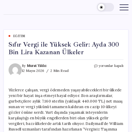
Skip
to
content
EĞITIM
Sıfır Vergi ile Yüksek Gelir: Ayda 300
Bin Lira Kazanan Ülkeler
Sıfır
By
Murat Yıldız
yorumlar kapalı
Vergi
12 Mayıs 2026
2 Min Read
ile
Yüksek
Gelir:
Yüzlerce çalışan, vergi ödemeden yaşayabilecekleri bir ülkede
Ayda
yeni bir hayat inşa etmeyi hayal ediyor. Son araştırmalar,
300
Bin
gurbetçilere aylık 7.160 sterlin (yaklaşık 440.000 TL) net maaş
Lira
sunan ve vergi yükünü tamamen kaldıran en cazip 10 ülkeyi
Kazanan
gözler önüne serdi. Yurt dışında yaşamak isteyenlerin
Ülkeler
karşılaştığı en büyük engellerden biri olan yüksek gelir
için
vergileri, bazı ülkelerde artık tarih oluyor. Dailymail’de William
Russell uzmanları tarafından hazırlanan “Vergisiz Taşınma