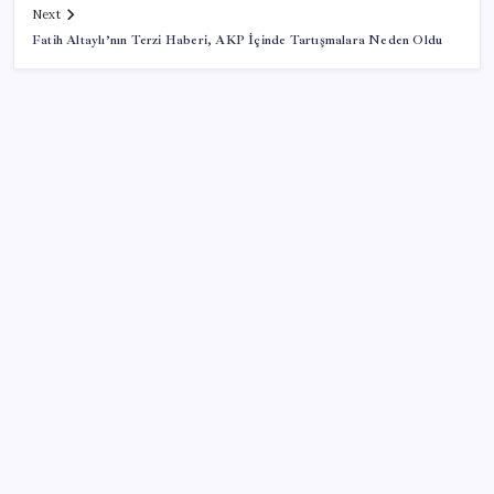
Next
Fatih Altaylı’nın Terzi Haberi, AKP İçinde Tartışmalara Neden Oldu
SON YAZILAR
Canan Karatay sağlıklı yaşamın sırrını tek tek
açıkladı! ‘Botoksla düzelmez, bu mineral şart’
Bakan Göktaş: Yangından etkilenen illerimize 25
milyon lira kaynak aktardık
AKP’de YENİ Parti toplantıları: İşte masadaki
anketin sonuçları