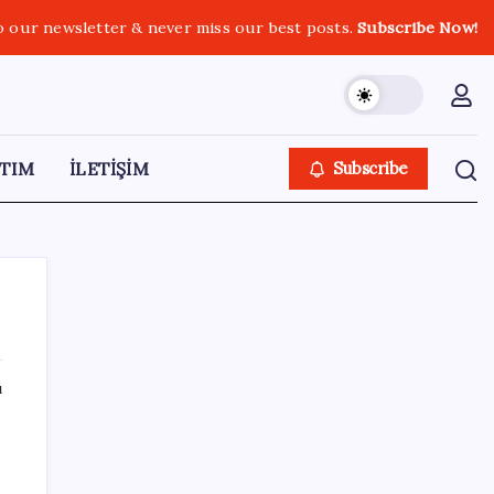
o our newsletter & never miss our best posts.
Subscribe Now!
TIM
İLETİŞİM
Subscribe
ı
SON YAZILAR
Canan Karatay sağlıklı yaşamın sırrını tek
tek açıkladı! ‘Botoksla düzelmez, bu mineral