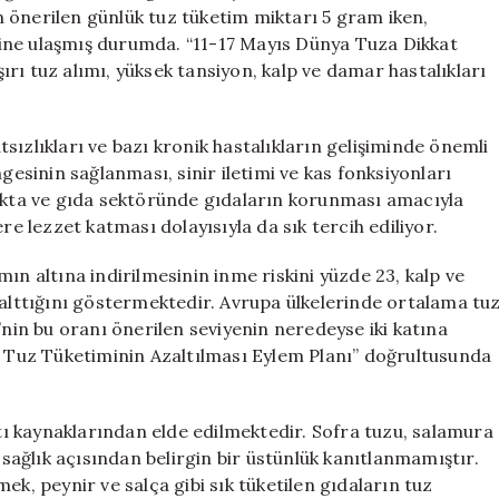
Uyarılar
 önerilen günlük tuz tüketim miktarı 5 gram iken,
için
ine ulaşmış durumda. “11-17 Mayıs Dünya Tuza Dikkat
rı tuz alımı, yüksek tansiyon, kalp ve damar hastalıkları
sızlıkları ve bazı kronik hastalıkların gelişiminde önemli
gesinin sağlanması, sinir iletimi ve kas fonksiyonları
fakta ve gıda sektöründe gıdaların korunması amacıyla
re lezzet katması dolayısıyla da sık tercih ediliyor.
ın altına indirilmesinin inme riskini yüzde 23, kalp ve
zalttığını göstermektedir. Avrupa ülkelerinde ortalama tu
’nin bu oranı önerilen seviyenin neredeyse iki katına
rı Tuz Tüketiminin Azaltılması Eylem Planı” doğrultusunda
ltı kaynaklarından elde edilmektedir. Sofra tuzu, salamura
a sağlık açısından belirgin bir üstünlük kanıtlanmamıştır.
ek, peynir ve salça gibi sık tüketilen gıdaların tuz