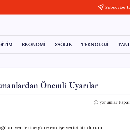
Subscribe t
ĞİTİM
EKONOMİ
SAĞLIK
TEKNOLOJİ
TANI
zmanlardan Önemli Uyarılar
Tuz
yorumlar kapal
Tüketiminin
Tehlikeleri:
Uzmanlardan
Önemli
ığı’nın verilerine göre endişe verici bir durum