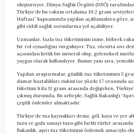
oluşturuyor. Dünya Sağlık Örgütü (DSÖ) tarafından
Türkiye’de bu rakam ortalama 10,2 gram seviyeler
Haftası” kapsamında yapılan açıklamalara göre, aşı
gibi ciddi sağlık sorunlarına yol açabiliyor.
Uzmanlar, fazla tuz tüketiminin inme, böbrek rahat
bir rol oynadığını vurguluyor. Tuz, vücutta sıvı den
açısından kritik bir mineral olup, geleneksel mut
yaygın olarak kullanılıyor. Bunun yanı sıra, yemekle
Yapılan araştırmalar, günlük tuz tüketiminin 5 gram
damar hastalıkları riskini ise yüzde 17 oranında a
tüketimi 8 ila 11 gram arasında değişirken, Türkiye
çıkmış durumda. Bu sebeple, Sağlık Bakanlığı “Aşı
çeşitli önlemler almaktadır.
Türkiye’de tuz kaynakları deniz, göl, kaya ve yer a
tuzu ve gıda sanayi tuzu gibi farklı türler arasınd
Bakanlık, aşırı tuz tüketimini önlemek amacıyla ekm