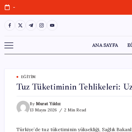
Skip
-
to
content
https://www.facebook.com/
https://twitter.com/
https://t.me/
https://www.instagram.com/
https://youtube.com/
ANA SAYFA
E
EĞITIM
Tuz Tüketiminin Tehlikeleri: U
By
Murat Yıldız
13 Mayıs 2026
2 Min Read
Türkiye’de tuz tüketiminin yüksekliği, Sağlık Bakanl