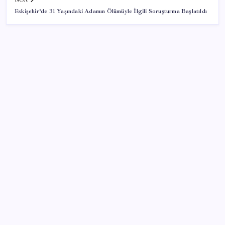
Eskişehir’de 31 Yaşındaki Adamın Ölümüyle İlgili Soruşturma Başlatıldı
SON YAZILAR
Açlık krizine karşı 9 sağlıklı kurtarıcı! Paketli
atıştırmalıklar yerine bunları tüketin
‘Birazdan evinize gelecekler’ mesajını görünce
hayatı karardı
Komünist Mao’nun makam aracıydı, bugün
zenginlerin lüks oyuncağı oldu
TCMB yılın 3. Enflasyon Raporu’nu 13 Ağustos’ta