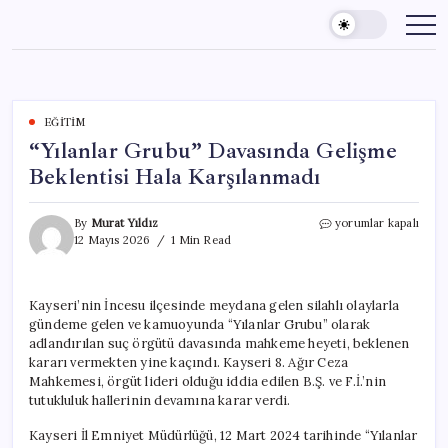
Skip
to
content
EĞITIM
“Yılanlar Grubu” Davasında Gelişme
Beklentisi Hala Karşılanmadı
“Yılanlar
By
Murat Yıldız
yorumlar kapalı
Grubu”
12 Mayıs 2026
1 Min Read
Davasında
Gelişme
Beklentisi
Kayseri’nin İncesu ilçesinde meydana gelen silahlı olaylarla
Hala
gündeme gelen ve kamuoyunda “Yılanlar Grubu” olarak
Karşılanmadı
için
adlandırılan suç örgütü davasında mahkeme heyeti, beklenen
kararı vermekten yine kaçındı. Kayseri 8. Ağır Ceza
Mahkemesi, örgüt lideri olduğu iddia edilen B.Ş. ve F.İ.’nin
tutukluluk hallerinin devamına karar verdi.
Kayseri İl Emniyet Müdürlüğü, 12 Mart 2024 tarihinde “Yılanlar