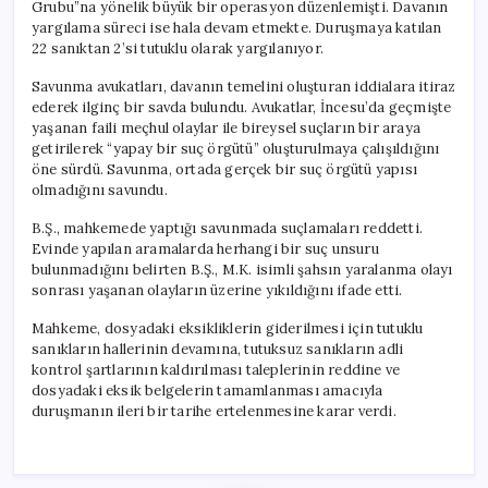
Grubu”na yönelik büyük bir operasyon düzenlemişti. Davanın
yargılama süreci ise hala devam etmekte. Duruşmaya katılan
22 sanıktan 2’si tutuklu olarak yargılanıyor.
Savunma avukatları, davanın temelini oluşturan iddialara itiraz
ederek ilginç bir savda bulundu. Avukatlar, İncesu’da geçmişte
yaşanan faili meçhul olaylar ile bireysel suçların bir araya
getirilerek “yapay bir suç örgütü” oluşturulmaya çalışıldığını
öne sürdü. Savunma, ortada gerçek bir suç örgütü yapısı
olmadığını savundu.
B.Ş., mahkemede yaptığı savunmada suçlamaları reddetti.
Evinde yapılan aramalarda herhangi bir suç unsuru
bulunmadığını belirten B.Ş., M.K. isimli şahsın yaralanma olayı
sonrası yaşanan olayların üzerine yıkıldığını ifade etti.
Mahkeme, dosyadaki eksikliklerin giderilmesi için tutuklu
sanıkların hallerinin devamına, tutuksuz sanıkların adli
kontrol şartlarının kaldırılması taleplerinin reddine ve
dosyadaki eksik belgelerin tamamlanması amacıyla
duruşmanın ileri bir tarihe ertelenmesine karar verdi.