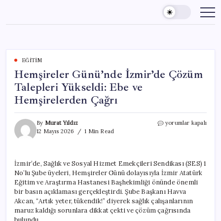
Skip
to
content
EĞITIM
Hemşireler Günü’nde İzmir’de Çözüm
Talepleri Yükseldi: Ebe ve
Hemşirelerden Çağrı
Hemşireler
By
Murat Yıldız
yorumlar kapalı
Günü’nde
12 Mayıs 2026
1 Min Read
İzmir’de
Çözüm
Talepleri
İzmir’de, Sağlık ve Sosyal Hizmet Emekçileri Sendikası (SES) 1
Yükseldi:
No’lu Şube üyeleri, Hemşireler Günü dolayısıyla İzmir Atatürk
Ebe
ve
Eğitim ve Araştırma Hastanesi Başhekimliği önünde önemli
Hemşirelerden
bir basın açıklaması gerçekleştirdi. Şube Başkanı Havva
Çağrı
Akcan, “Artık yeter, tükendik!” diyerek sağlık çalışanlarının
için
maruz kaldığı sorunlara dikkat çekti ve çözüm çağrısında
bulundu.