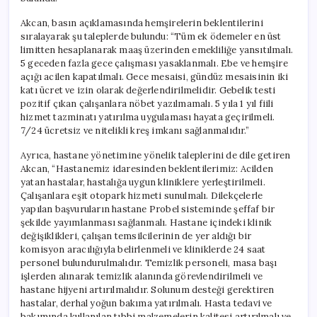
Akcan, basın açıklamasında hemşirelerin beklentilerini
sıralayarak şu taleplerde bulundu: “Tüm ek ödemeler en üst
limitten hesaplanarak maaş üzerinden emekliliğe yansıtılmalı.
5 geceden fazla gece çalışması yasaklanmalı. Ebe ve hemşire
açığı acilen kapatılmalı. Gece mesaisi, gündüz mesaisinin iki
katı ücret ve izin olarak değerlendirilmelidir. Gebelik testi
pozitif çıkan çalışanlara nöbet yazılmamalı. 5 yıla 1 yıl fiili
hizmet tazminatı yatırılma uygulaması hayata geçirilmeli.
7/24 ücretsiz ve nitelikli kreş imkanı sağlanmalıdır.”
Ayrıca, hastane yönetimine yönelik taleplerini de dile getiren
Akcan, “Hastanemiz idaresinden beklentilerimiz: Acilden
yatan hastalar, hastalığa uygun kliniklere yerleştirilmeli.
Çalışanlara eşit otopark hizmeti sunulmalı. Dilekçelerle
yapılan başvuruların hastane Probel sisteminde şeffaf bir
şekilde yayımlanması sağlanmalı. Hastane içindeki klinik
değişiklikleri, çalışan temsilcilerinin de yer aldığı bir
komisyon aracılığıyla belirlenmeli ve kliniklerde 24 saat
personel bulundurulmalıdır. Temizlik personeli, masa başı
işlerden alınarak temizlik alanında görevlendirilmeli ve
hastane hijyeni artırılmalıdır. Solunum desteği gerektiren
hastalar, derhal yoğun bakıma yatırılmalı. Hasta tedavi ve
bakımında kullanılan tıbbi malzemelerin kalitesi artırılmalı ve