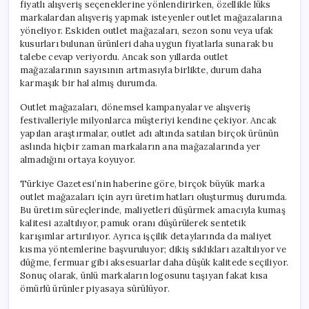
fiyatlı alışveriş seçeneklerine yönlendirirken, özellikle lüks
markalardan alışveriş yapmak isteyenler outlet mağazalarına
yöneliyor. Eskiden outlet mağazaları, sezon sonu veya ufak
kusurları bulunan ürünleri daha uygun fiyatlarla sunarak bu
talebe cevap veriyordu. Ancak son yıllarda outlet
mağazalarının sayısının artmasıyla birlikte, durum daha
karmaşık bir hal almış durumda.
Outlet mağazaları, dönemsel kampanyalar ve alışveriş
festivalleriyle milyonlarca müşteriyi kendine çekiyor. Ancak
yapılan araştırmalar, outlet adı altında satılan birçok ürünün
aslında hiçbir zaman markaların ana mağazalarında yer
almadığını ortaya koyuyor.
Türkiye Gazetesi’nin haberine göre, birçok büyük marka
outlet mağazaları için ayrı üretim hatları oluşturmuş durumda.
Bu üretim süreçlerinde, maliyetleri düşürmek amacıyla kumaş
kalitesi azaltılıyor, pamuk oranı düşürülerek sentetik
karışımlar artırılıyor. Ayrıca işçilik detaylarında da maliyet
kısma yöntemlerine başvuruluyor; dikiş sıklıkları azaltılıyor ve
düğme, fermuar gibi aksesuarlar daha düşük kalitede seçiliyor.
Sonuç olarak, ünlü markaların logosunu taşıyan fakat kısa
ömürlü ürünler piyasaya sürülüyor.