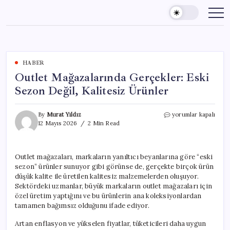
Skip
to
content
HABER
Outlet Mağazalarında Gerçekler: Eski
Sezon Değil, Kalitesiz Ürünler
Outlet
By
Murat Yıldız
yorumlar kapalı
Mağazalarında
12 Mayıs 2026
2 Min Read
Gerçekler:
Eski
Sezon
Outlet mağazaları, markaların yanıltıcı beyanlarına göre “eski
Değil,
sezon” ürünler sunuyor gibi görünse de, gerçekte birçok ürün
Kalitesiz
Ürünler
düşük kalite ile üretilen kalitesiz malzemelerden oluşuyor.
için
Sektördeki uzmanlar, büyük markaların outlet mağazaları için
özel üretim yaptığını ve bu ürünlerin ana koleksiyonlardan
tamamen bağımsız olduğunu ifade ediyor.
Artan enflasyon ve yükselen fiyatlar, tüketicileri daha uygun