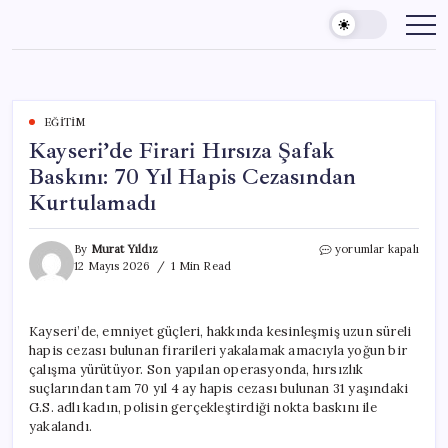
Skip
to
content
EĞITIM
Kayseri’de Firari Hırsıza Şafak
Baskını: 70 Yıl Hapis Cezasından
Kurtulamadı
Kayseri’de
By
Murat Yıldız
yorumlar kapalı
Firari
12 Mayıs 2026
1 Min Read
Hırsıza
Şafak
Baskını:
Kayseri’de, emniyet güçleri, hakkında kesinleşmiş uzun süreli
70
hapis cezası bulunan firarileri yakalamak amacıyla yoğun bir
Yıl
Hapis
çalışma yürütüyor. Son yapılan operasyonda, hırsızlık
Cezasından
suçlarından tam 70 yıl 4 ay hapis cezası bulunan 31 yaşındaki
Kurtulamadı
G.S. adlı kadın, polisin gerçekleştirdiği nokta baskını ile
için
yakalandı.